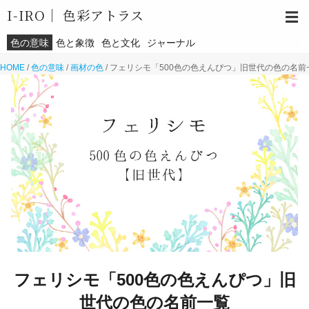
I-IRO｜
色彩アトラス
☰
色の意味
色と象徴
色と文化
ジャーナル
HOME
/
色の意味
/
画材の色
/
フェリシモ「500色の色えんぴつ」旧世代の色の名前
フェリシモ「500色の色えんぴつ」旧
世代の色の名前一覧