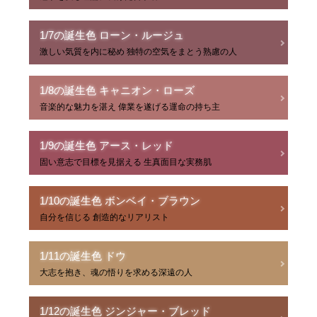
1/7の誕生色 ローン・ルージュ
激しい気質を内に秘め 独特の空気をまとう熟慮の人
1/8の誕生色 キャニオン・ローズ
音楽的な魅力を湛え 偉業を遂げる運命の持ち主
1/9の誕生色 アース・レッド
固い意志で目標を見据える 生真面目な実務肌
1/10の誕生色 ボンベイ・ブラウン
自分を信じる 創造的なリアリスト
1/11の誕生色 ドウ
大志を抱き、魂の悟りを求める深遠の人
1/12の誕生色 ジンジャー・ブレッド