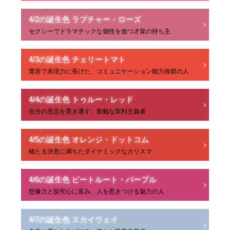
4/2の誕生色 ラプチャー・ローズ
セクシーでドラマチックな個性を放つ才覚の持ち主
4/3の誕生色 チェリートマト
寛容で表現力に長けた、コミュニケーション能力抜群の人
4/4の誕生色 トゥルー・レッド
自分の意志を貫き通す、勤勉な実利主義者
4/5の誕生色 オレンジ・ドットコム
確たる決意に満ちたダイナミックなカリスマ
4/6の誕生色 ビートルート・パープル
想像力と探究心に富み、人を惹きつける魅力の人
4/7の誕生色 スカイウェイ