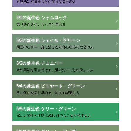
直感的に本質をつかむ非凡な知性の人
5/1の誕生色 シャムロック
実り多きダイナミックな表現者
5/2の誕生色 シェイル・グリーン
周囲の注目を一身に浴びる好奇心旺盛な社交の人
5/3の誕生色 ジュニパー
皆の興味を引き付ける、魅力たっぷりの優しい人
5/4の誕生色 ビニヤード・グリーン
常に何かを探し求める、地道で誠実な人
5/5の誕生色 ケリー・グリーン
深い人間性と才能に溢れ 何でもこなす多才な人