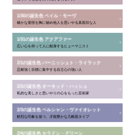
1/30の誕生色 ペイル・モーヴ
確かな覚悟を胸に秘め他人を思いやる真面目な人
1/31の誕生色 アクアファー
広い心を持って人に献身するヒューマニスト
2/1の誕生色 バーニッシュト・ライラック
忍耐強く目標に集中する自立心の強い人
2/2の誕生色 オーキッド・ハッシュ
私的な美しさと思いやりの心をもった芸術家
2/3の誕生色 ペルシャン・ヴァイオレット
鮮烈な印象を放つ、才能豊かな几帳面タイプ
2/4の誕生色 セラドン・グリーン