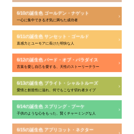
6/10の誕生色 ゴールデン・ナゲット
一心に集中できる才気に満ちた成功者
6/11の誕生色 サンセット・ゴールド
直感力とユーモアに長けた明快な人
6/12の誕生色 バード・オブ・パラダイス
言葉を愛し自己を愛する、天性のストーリーテラー
6/13の誕生色 ブライト・シャルトルーズ
愛情と創造性に溢れ、何でもこなす切れ者タイプ
6/14の誕生色 スプリング・ブーケ
子供のような心をもった、賢くチャーミングな人
6/15の誕生色 アプリコット・ネクター