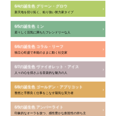
6/4の誕生色 グリーン・グロウ
新天地を切り拓く、粘り強い努力家タイプ
6/5の誕生色 ミン
若々しく活気に満ちたフレンドリーな人
6/6の誕生色 コラル・リーフ
独立心旺盛で本能のままに動く社交家
6/7の誕生色 ヴァイオレット・アイス
人々の心を揺さぶる音楽的な魅力の人
6/8の誕生色 ゴールデン・アプリコット
整然と手際良く仕事をこなす陽気な実力者
6/9の誕生色 アンバーライト
印象的なオーラを放つ、感性豊かな創造性の持ち主