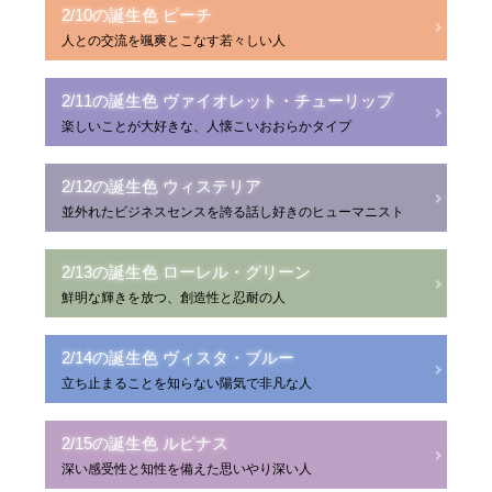
2/10の誕生色 ピーチ
人との交流を颯爽とこなす若々しい人
2/11の誕生色 ヴァイオレット・チューリップ
楽しいことが大好きな、人懐こいおおらかタイプ
2/12の誕生色 ウィステリア
並外れたビジネスセンスを誇る話し好きのヒューマニスト
2/13の誕生色 ローレル・グリーン
鮮明な輝きを放つ、創造性と忍耐の人
2/14の誕生色 ヴィスタ・ブルー
立ち止まることを知らない陽気で非凡な人
2/15の誕生色 ルピナス
深い感受性と知性を備えた思いやり深い人