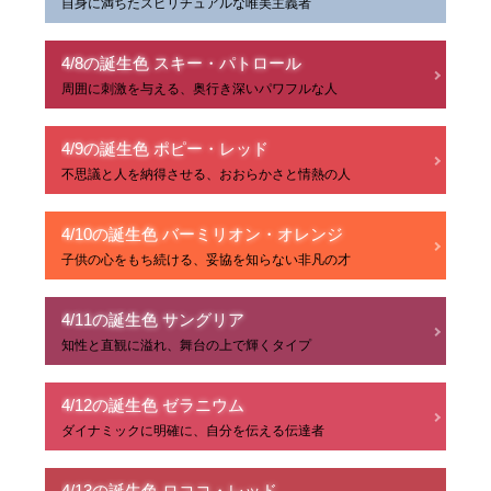
自身に満ちたスピリチュアルな唯美主義者
4/8の誕生色 スキー・パトロール
周囲に刺激を与える、奥行き深いパワフルな人
4/9の誕生色 ポピー・レッド
不思議と人を納得させる、おおらかさと情熱の人
4/10の誕生色 バーミリオン・オレンジ
子供の心をもち続ける、妥協を知らない非凡の才
4/11の誕生色 サングリア
知性と直観に溢れ、舞台の上で輝くタイプ
4/12の誕生色 ゼラニウム
ダイナミックに明確に、自分を伝える伝達者
4/13の誕生色 ロココ・レッド