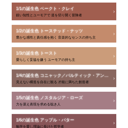
1/1の誕生色 ベークト・クレイ
鋭い知性とユーモアで 道を切り開く冒険者
1/2の誕生色 トーステッド・ナッツ
豊かな感性と責任感を抱く 音楽的なセンスの持ち主
1/3の誕生色 トースト
愛らしく妥協を嫌う ユーモアの持ち主
1/4の誕生色 コニャック／バルティック・アンバー
見えない構造を自在に観る 才能に満ちた創造者
1/5の誕生色 ノスタルジア・ローズ
力を湛え表現を求める聡き人
1/6の誕生色 アップル・バター
勉学を愛し理論に長けた哲学者