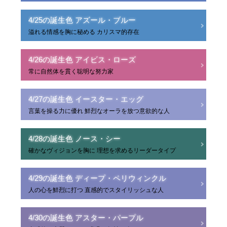
4/25の誕生色 アズール・ブルー
溢れる情感を胸に秘める カリスマ的存在
4/26の誕生色 アイビス・ローズ
常に自然体を貫く聡明な努力家
4/27の誕生色 イースター・エッグ
言葉を操る力に優れ 鮮烈なオーラを放つ意欲的な人
4/28の誕生色 ノース・シー
確かなヴィジョンを胸に 理想を求めるリーダータイプ
4/29の誕生色 ディープ・ペリウィンクル
人の心を鮮烈に打つ 直感的でスタイリッシュな人
4/30の誕生色 アスター・パープル