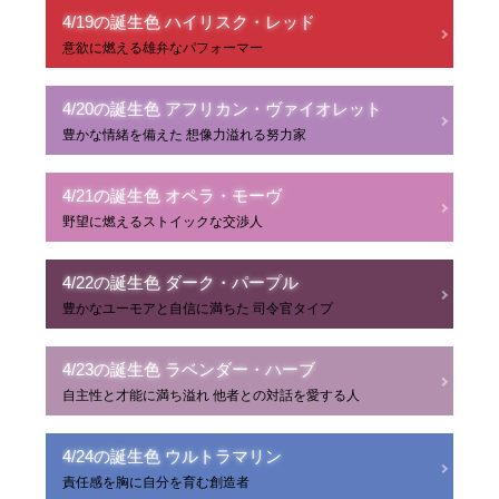
4/19の誕生色 ハイリスク・レッド
意欲に燃える雄弁なパフォーマー
4/20の誕生色 アフリカン・ヴァイオレット
豊かな情緒を備えた 想像力溢れる努力家
4/21の誕生色 オペラ・モーヴ
野望に燃えるストイックな交渉人
4/22の誕生色 ダーク・パープル
豊かなユーモアと自信に満ちた 司令官タイプ
4/23の誕生色 ラベンダー・ハーブ
自主性と才能に満ち溢れ 他者との対話を愛する人
4/24の誕生色 ウルトラマリン
責任感を胸に自分を育む創造者