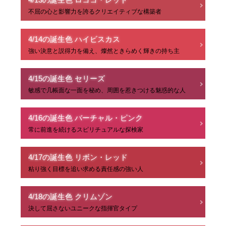
不屈の心と影響力を誇るクリエイティブな構築者
4/14の誕生色 ハイビスカス
強い決意と説得力を備え、燦然ときらめく輝きの持ち主
4/15の誕生色 セリーズ
敏感で几帳面な一面を秘め、周囲を惹きつける魅惑的な人
4/16の誕生色 バーチャル・ピンク
常に前進を続けるスピリチュアルな探検家
4/17の誕生色 リボン・レッド
粘り強く目標を追い求める責任感の強い人
4/18の誕生色 クリムゾン
決して屈さないユニークな指揮官タイプ