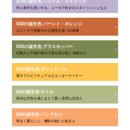
5/29の誕生色 パステル・ライラック
常に相手を思いやる、ユーモア好きのスタイリッシュな人
5/30の誕生色 バーント・オレンジ
ユニークで色鮮やかな個性を放つ伝達者
5/31の誕生色 グラスホッパー
行動力と不屈の努力で道を切り拓く 知性の人
6/1の誕生色 ダフォディル
寛大でスピリチュアルなエンターテイナー
6/2の誕生色 ナイル
快活な空気を身にまとう賢く器用な交渉人
6/3の誕生色 パンプキン
明るく愛らしく。機転の効いた聡き人