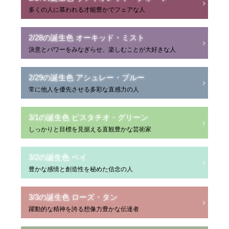
多くの人に慕われる才能豊かでフェアな人
2/28の誕生色 オーキッド・ミスト
決意とパワーをみなぎらせ、楽しむことが大好きな人
2/29の誕生色 アシュレー・ブルー
常に他人を優先させる多彩な直感力の人
3/1の誕生色 ピスタチオ・グリーン
しっかりと目標を見据える直観豊かな芸術家
3/2の誕生色 ベイ
豊かな感情と創造性を秘めた信念の人
3/3の誕生色 ローズ・タン
躍動的な精神を誇る想像力豊かな伝達者