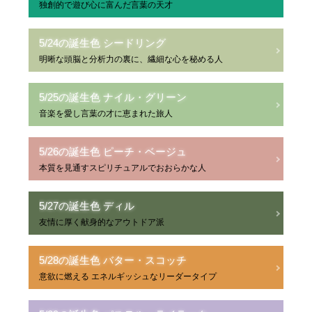
独創的で遊び心に富んだ言葉の天才
5/24の誕生色 シードリング
明晰な頭脳と分析力の裏に、繊細な心を秘める人
5/25の誕生色 ナイル・グリーン
音楽を愛し言葉の才に恵まれた旅人
5/26の誕生色 ピーチ・ベージュ
本質を見通すスピリチュアルでおおらかな人
5/27の誕生色 ディル
友情に厚く献身的なアウトドア派
5/28の誕生色 バター・スコッチ
意欲に燃える エネルギッシュなリーダータイプ