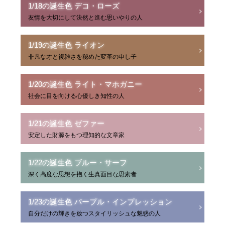
1/18の誕生色 デコ・ローズ
友情を大切にして決然と進む思いやりの人
1/19の誕生色 ライオン
非凡な才と複雑さを秘めた変革の申し子
1/20の誕生色 ライト・マホガニー
社会に目を向ける心優しき知性の人
1/21の誕生色 ゼファー
安定した財源をもつ理知的な文章家
1/22の誕生色 ブルー・サーフ
深く高度な思想を抱く生真面目な思索者
1/23の誕生色 パープル・インプレッション
自分だけの輝きを放つスタイリッシュな魅惑の人