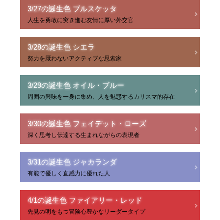
3/27の誕生色 ブルスケッタ
人生を勇敢に突き進む友情に厚い外交官
3/28の誕生色 シエラ
努力を厭わないアクティブな思索家
3/29の誕生色 オイル・ブルー
周囲の興味を一身に集め、人を魅惑するカリスマ的存在
3/30の誕生色 フェイデット・ローズ
深く思考し伝達する生まれながらの表現者
3/31の誕生色 ジャカランダ
有能で優しく直感力に優れた人
4/1の誕生色 ファイアリー・レッド
先見の明をもつ冒険心豊かなリーダータイプ