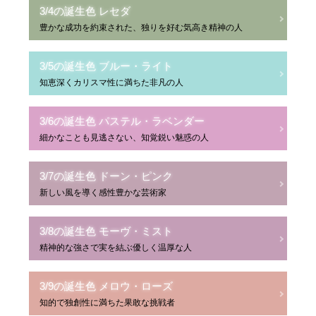
3/4の誕生色 レセダ
豊かな成功を約束された、独りを好む気高き精神の人
3/5の誕生色 ブルー・ライト
知恵深くカリスマ性に満ちた非凡の人
3/6の誕生色 パステル・ラベンダー
細かなことも見逃さない、知覚鋭い魅惑の人
3/7の誕生色 ドーン・ピンク
新しい風を導く感性豊かな芸術家
3/8の誕生色 モーヴ・ミスト
精神的な強さで実を結ぶ優しく温厚な人
3/9の誕生色 メロウ・ローズ
知的で独創性に満ちた果敢な挑戦者