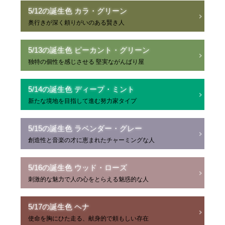
5/12の誕生色 カラ・グリーン
奥行きが深く頼りがいのある賢き人
5/13の誕生色 ピーカント・グリーン
独特の個性を感じさせる 堅実ながんばり屋
5/14の誕生色 ディープ・ミント
新たな境地を目指して進む努力家タイプ
5/15の誕生色 ラベンダー・グレー
創造性と音楽の才に恵まれたチャーミングな人
5/16の誕生色 ウッド・ローズ
刺激的な魅力で人の心をとらえる魅惑的な人
5/17の誕生色 ヘナ
使命を胸にひた走る、献身的で頼もしい存在