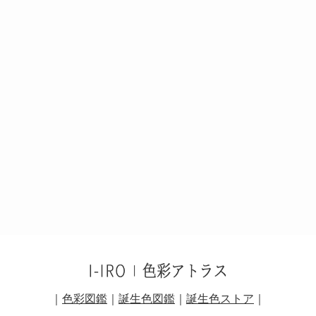
｜
色彩図鑑
｜
誕生色図鑑
｜
誕生色ストア
｜