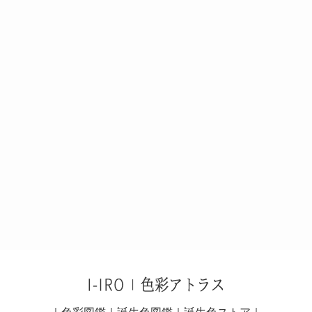
｜
色彩図鑑
｜
誕生色図鑑
｜
誕生色ストア
｜