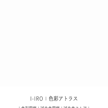
｜
色彩図鑑
｜
誕生色図鑑
｜
誕生色ストア
｜