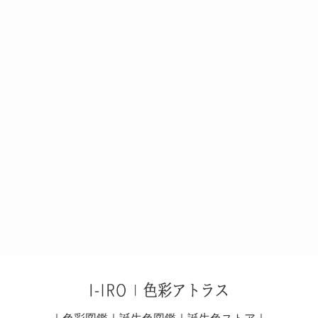
｜
色彩図鑑
｜
誕生色図鑑
｜
誕生色ストア
｜