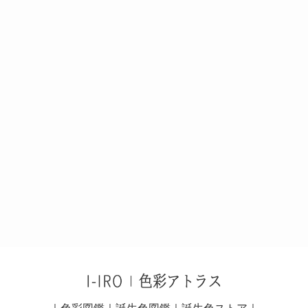
｜
色彩図鑑
｜
誕生色図鑑
｜
誕生色ストア
｜