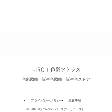
｜
色彩図鑑
｜
誕生色図鑑
｜
誕生色ストア
｜
プライバシーポリシー
免責事項
©
Birth Day Colors（バースデーカラーズ）.