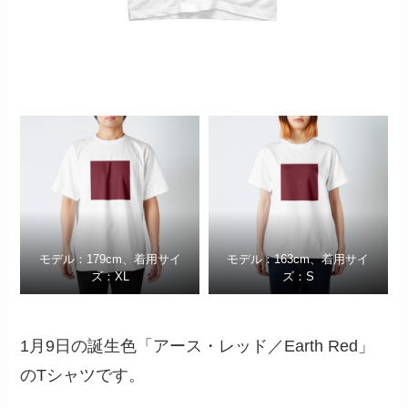
モデル：179cm、着用サイ
モデル：163cm、着用サイ
ズ：XL
ズ：S
1月9日の誕生色「アース・レッド／Earth Red」
のTシャツです。