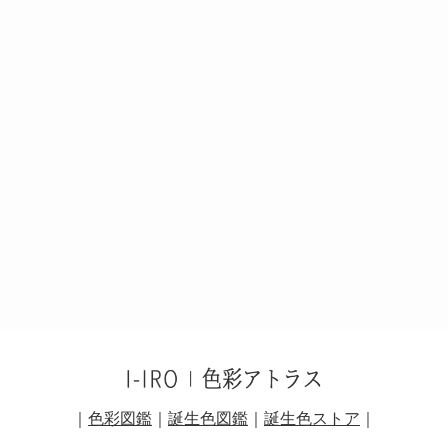
｜
色彩図鑑
｜
誕生色図鑑
｜
誕生色ストア
｜