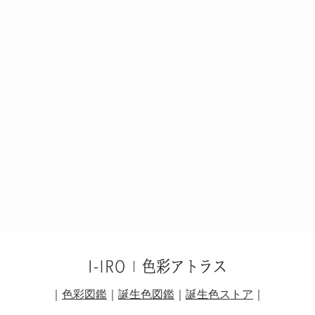
｜
色彩図鑑
｜
誕生色図鑑
｜
誕生色ストア
｜