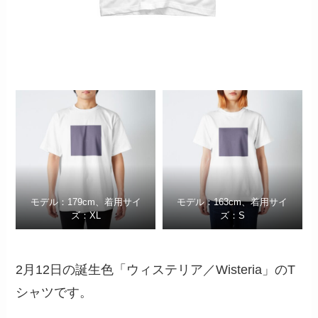
モデル：179cm、着用サイ
モデル：163cm、着用サイ
ズ：XL
ズ：S
2月12日の誕生色「ウィステリア／Wisteria」のT
シャツです。