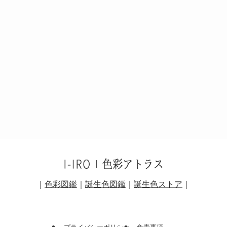
｜
色彩図鑑
｜
誕生色図鑑
｜
誕生色ストア
｜