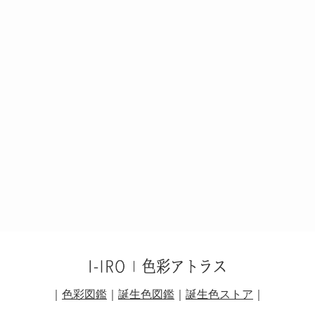
｜
色彩図鑑
｜
誕生色図鑑
｜
誕生色ストア
｜