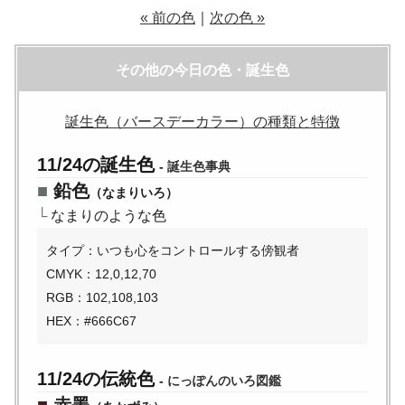
« 前の色
｜
次の色 »
その他の今日の色・誕生色
誕生色（バースデーカラー）の種類と特徴
11/24の誕生色
-
誕生色事典
■
鉛色
（なまりいろ）
└
なまりのような色
タイプ：いつも心をコントロールする傍観者
CMYK：12,0,12,70
RGB：102,108,103
HEX：#666C67
11/24の伝統色
-
にっぽんのいろ図鑑
■
赤墨