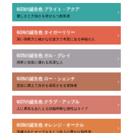
6/23の誕生色 ブライト・アクア
優しさと力強さを併せもつ創造者
6/24の誕生色 タイガーリリー
深い洞察力と確かな伝達力で本質に迫る神秘の人
6/25の誕生色 ガル・グレイ
洞察と知覚に優れる高潔な人
6/26の誕生色 ロー・シェンナ
意欲に燃えて自分を成長させる冒険者
6/27の誕生色 クラブ・アップル
人に勇気をあたえる頭脳明晰な個性はタイプ
6/28の誕生色 オレンジ・オークル
洗練されたオーラをまとう向上心豊かな知性派