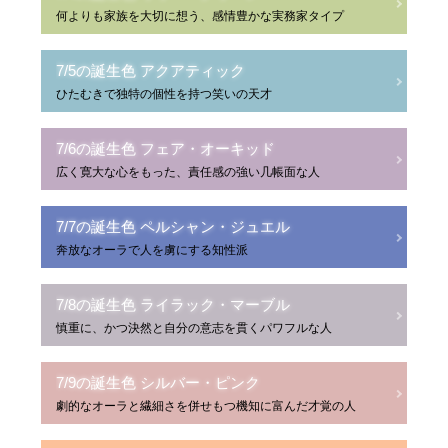
何よりも家族を大切に想う、感情豊かな実務家タイプ
7/5の誕生色 アクアティック
ひたむきで独特の個性を持つ笑いの天才
7/6の誕生色 フェア・オーキッド
広く寛大な心をもった、責任感の強い几帳面な人
7/7の誕生色 ペルシャン・ジュエル
奔放なオーラで人を虜にする知性派
7/8の誕生色 ライラック・マーブル
慎重に、かつ決然と自分の意志を貫くパワフルな人
7/9の誕生色 シルバー・ピンク
劇的なオーラと繊細さを併せもつ機知に富んだ才覚の人