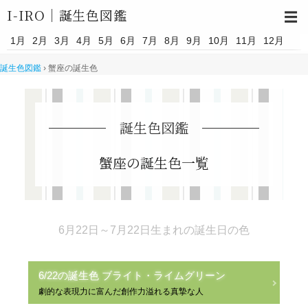
I-IRO｜
誕生色図鑑
☰
1月
2月
3月
4月
5月
6月
7月
8月
9月
10月
11月
12月
誕生色図鑑
›
蟹座の誕生色
誕生色図鑑
蟹座の誕生色一覧
6月22日～7月22日生まれの誕生日の色
6/22の誕生色 ブライト・ライムグリーン
劇的な表現力に富んだ創作力溢れる真摯な人