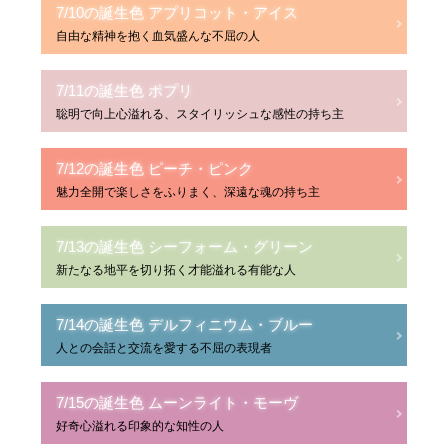
7/10の誕生色 アプリコット・アイス
自由な精神を抱く血気盛んな不屈の人
7/11の誕生色 ポプリ
聡明で向上心溢れる、スタイリッシュな感性の持ち主
7/12の誕生色 ピーチ・ピンク
魅力全開で楽しさをふりまく、深遠な魂の持ち主
7/13の誕生色 シーフォーム・グリーン
新たなる地平を切り拓く才能溢れる有能な人
7/14の誕生色 デルフィニウム・ブルー
人との会話と交流を愛する不屈の表現者
7/15の誕生色 ムーンライト・モーヴ
好奇心溢れる印象的な知性の人