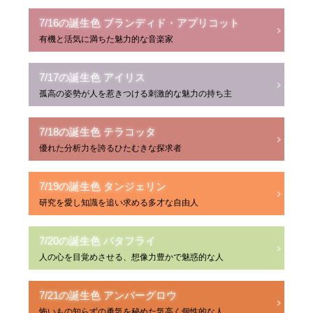
7/16の誕生色 ブランディド・アプリコット
有機と活気に満ちた魅力的な音楽家
7/17の誕生色 アイリス
孤高の姿勢が人を惹きつける刺激的な魅力の持ち主
7/18の誕生色 テラコッタ
優れた分析力を誇るひたむきな探求者
7/19の誕生色 タンジェリン
研究を愛し知識を追い求める多才な自由人
7/20の誕生色 バタフライ
人の心を目覚めさせる、想像力豊かで魅惑的な人
7/21の誕生色 アンバーグロウ
怖いもの知らずの勇気を秘めた気高く個性的な人