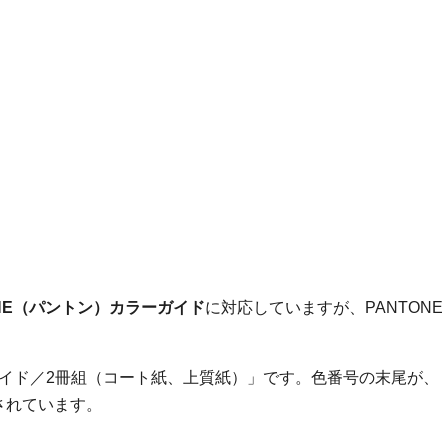
ド
ONE（パントン）カラーガイド
に対応していますが、PANTONE
イド／2冊組（コート紙、上質紙）」です。色番号の末尾が、
されています。