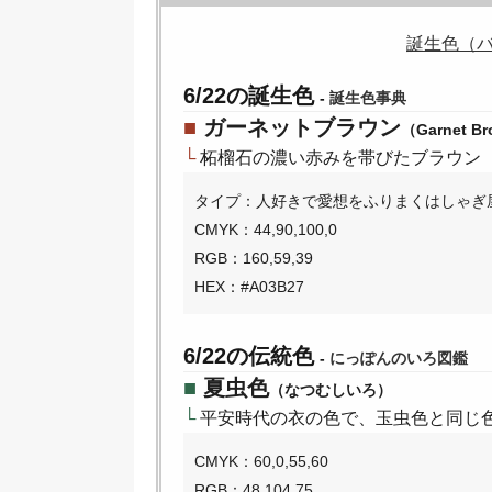
誕生色（
6/22の誕生色
-
誕生色事典
■
ガーネットブラウン
（Garnet B
└
柘榴石の濃い赤みを帯びたブラウン
タイプ：人好きで愛想をふりまくはしゃぎ
CMYK：44,90,100,0
RGB：160,59,39
HEX：#A03B27
6/22の伝統色
-
にっぽんのいろ図鑑
■
夏虫色
（なつむしいろ）
└
平安時代の衣の色で、玉虫色と同じ
CMYK：60,0,55,60
RGB：48,104,75