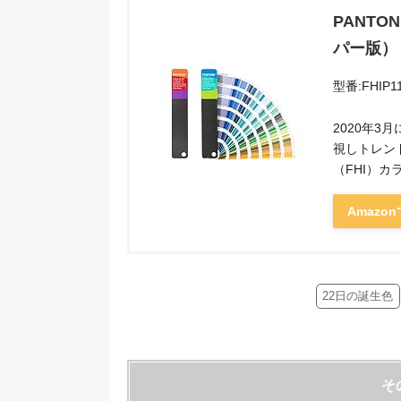
PANT
パー版）
型番:FHIP1
2020年3
視しトレンド
（FHI）
Amazo
22日の誕生色
そ