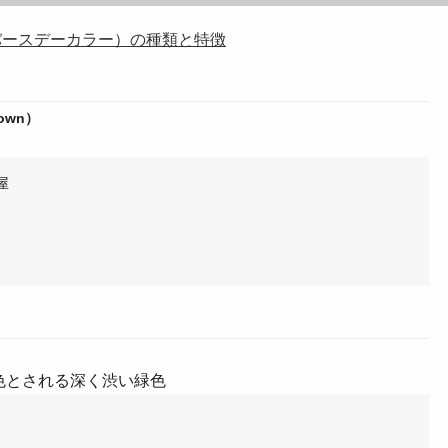
バースデーカラー）の種類と特徴
rown）
屋
色とされる深く渋い緑色