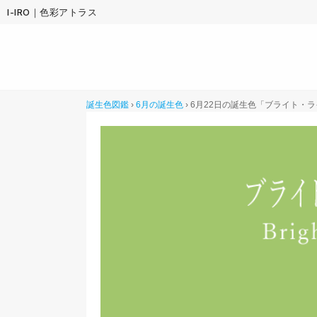
I-IRO｜色彩アトラス
誕生色図鑑
›
6月の誕生色
›
6月22日の誕生色「ブライト・