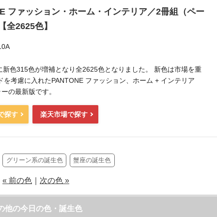
ONE ファッション・ホーム・インテリア／2冊組（ペー
【全2625色】
10A
月に新色315色が増補となり全2625色となりました。 新色は市場を重
を考慮に入れたPANTONE ファッション、ホーム + インテリア
カラーの最新版です。
nで探す
楽天市場で探す
グリーン系の誕生色
蟹座の誕生色
« 前の色
｜
次の色 »
の他の今日の色・誕生色