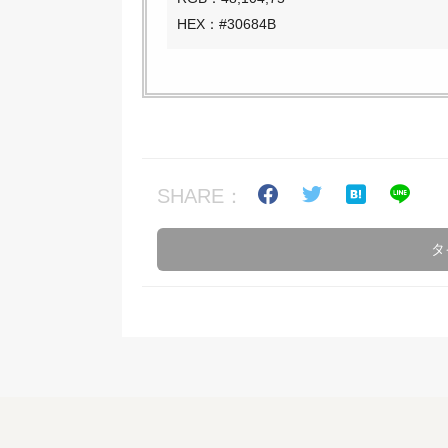
HEX：#30684B
SHARE：
タ