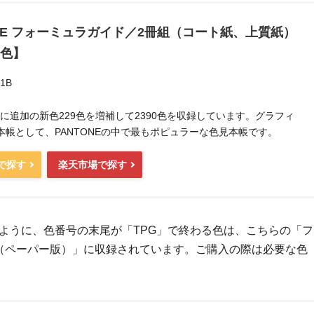
ONE フォーミュラガイド／2冊組（コート紙、上質紙）
0色】
1B
2月に追加の新色229色を増補して2390色を収録しています。グラフィ
本帳として、PANTONEの中で最もポピュラーな色見本帳です。
nで探す
楽天市場で探す
ように、色番号の末尾が「TPG」で終わる色は、こちらの「フ
（ペーパー版）」に収録されています。ご購入の際は必要な色