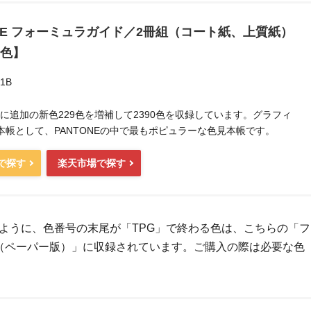
ONE フォーミュラガイド／2冊組（コート紙、上質紙）
0色】
1B
2月に追加の新色229色を増補して2390色を収録しています。グラフィ
本帳として、PANTONEの中で最もポピュラーな色見本帳です。
nで探す
楽天市場で探す
ように、色番号の末尾が「TPG」で終わる色は、こちらの「フ
（ペーパー版）」に収録されています。ご購入の際は必要な色