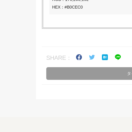
HEX：#B0CEC0
SHARE：
タ