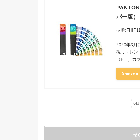
PANT
パー版）
型番:FHIP1
2020年3
視しトレンド
（FHI）
Amazo
6
そ