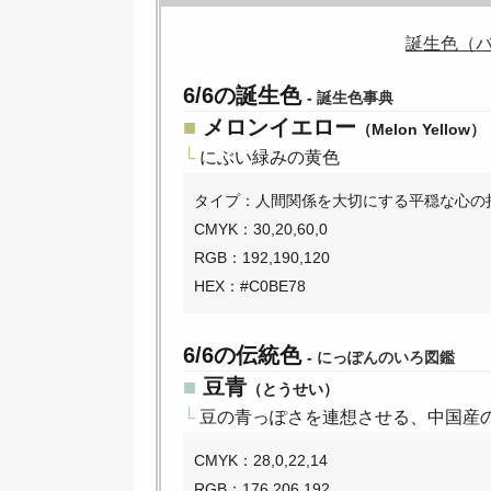
誕生色（
6/6の誕生色
-
誕生色事典
■
メロンイエロー
（Melon Yellow）
└
にぶい緑みの黄色
タイプ：人間関係を大切にする平穏な心の
CMYK：30,20,60,0
RGB：192,190,120
HEX：#C0BE78
6/6の伝統色
-
にっぽんのいろ図鑑
■
豆青
（とうせい）
└
豆の青っぽさを連想させる、中国産
CMYK：28,0,22,14
RGB：176,206,192