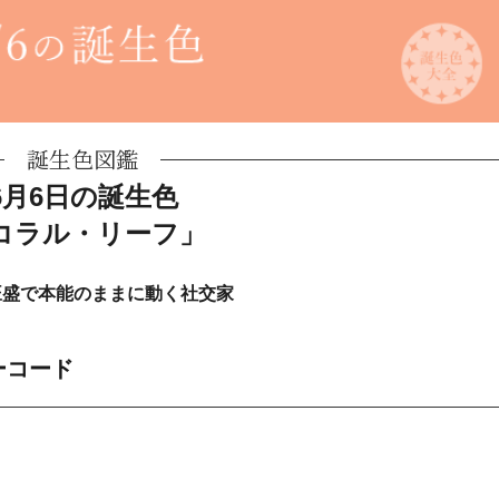
誕生色図鑑
6月6日の誕生色
コラル・リーフ」
旺盛で本能のままに動く社交家
ーコード