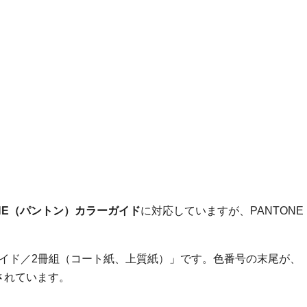
ド
ONE（パントン）カラーガイド
に対応していますが、PANTONE
イド／2冊組（コート紙、上質紙）」です。色番号の末尾が、
されています。