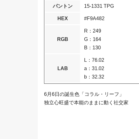
パントン
15-1331 TPG
HEX
#F9A482
R：249
RGB
G：164
B：130
L：76.02
LAB
a：31.02
b：32.32
6月6日の誕生色「コラル・リーフ」
独立心旺盛で本能のままに動く社交家