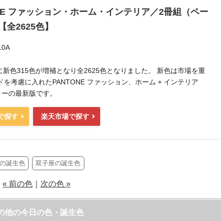
ONE ファッション・ホーム・インテリア／2冊組（ペー
【全2625色】
10A
月に新色315色が増補となり全2625色となりました。 新色は市場を重
を考慮に入れたPANTONE ファッション、ホーム + インテリア
カラーの最新版です。
nで探す
楽天市場で探す
日の誕生色
双子座の誕生色
« 前の色
｜
次の色 »
の他の今日の色・誕生色