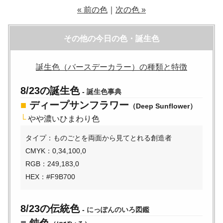
« 前の色
｜
次の色 »
その他の今日の色・誕生色
誕生色（バースデーカラー）の種類と特徴
8/23の誕生色
-
誕生色事典
■
ディープサンフラワー
（Deep Sunflower）
└
やや濃いひまわり色
タイプ：ものごとを両面から見てとれる創造者
CMYK：0,34,100,0
RGB：249,183,0
HEX：#F9B700
8/23の伝統色
-
にっぽんのいろ図鑑
■
鈍色