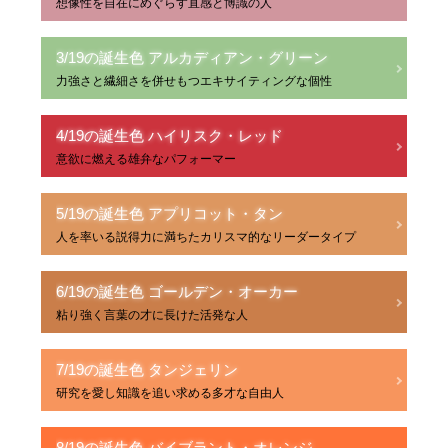
想像性を自在にめぐらす直感と博識の人
3/19の誕生色 アルカディアン・グリーン
力強さと繊細さを併せもつエキサイティングな個性
4/19の誕生色 ハイリスク・レッド
意欲に燃える雄弁なパフォーマー
5/19の誕生色 アプリコット・タン
人を率いる説得力に満ちたカリスマ的なリーダータイプ
6/19の誕生色 ゴールデン・オーカー
粘り強く言葉の才に長けた活発な人
7/19の誕生色 タンジェリン
研究を愛し知識を追い求める多才な自由人
8/19の誕生色 バイブラント・オレンジ