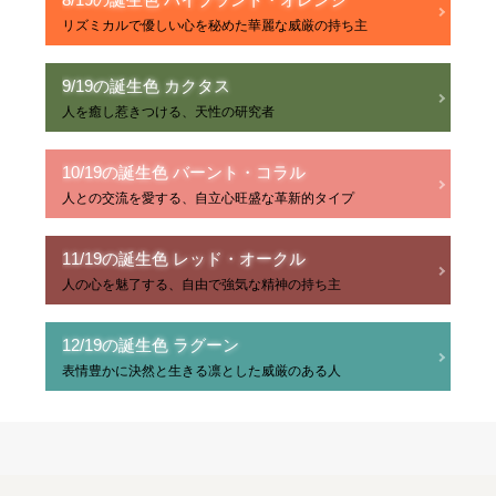
リズミカルで優しい心を秘めた華麗な威厳の持ち主
9/19の誕生色 カクタス
人を癒し惹きつける、天性の研究者
10/19の誕生色 バーント・コラル
人との交流を愛する、自立心旺盛な革新的タイプ
11/19の誕生色 レッド・オークル
人の心を魅了する、自由で強気な精神の持ち主
12/19の誕生色 ラグーン
表情豊かに決然と生きる凛とした威厳のある人