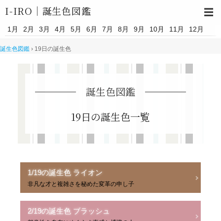
I-IRO｜
誕生色図鑑
☰
1月
2月
3月
4月
5月
6月
7月
8月
9月
10月
11月
12月
誕生色図鑑
›
19日の誕生色
誕生色図鑑
19日の誕生色一覧
1/19の誕生色 ライオン
非凡な才と複雑さを秘めた変革の申し子
2/19の誕生色 ブラッシュ