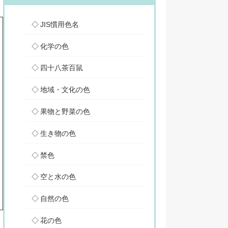
JIS慣用色名
化学の色
四十八茶百鼠
地域・文化の色
果物と野菜の色
生き物の色
禁色
空と水の色
自然の色
花の色