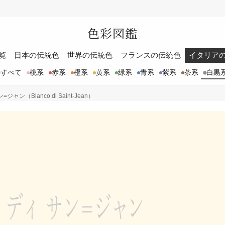
色彩図鑑
覧
日本の伝統色
世界の伝統色
フランスの伝統色
イタリア
すべて
桃系
赤系
橙系
黄系
緑系
青系
紫系
茶系
白黒
ャン（Bianco di Saint-Jean）