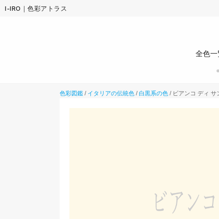
I-IRO｜色彩アトラス
全色一
色彩図鑑
/
イタリアの伝統色
/
白黒系の色
/
ビアンコ ディ サン=ジ