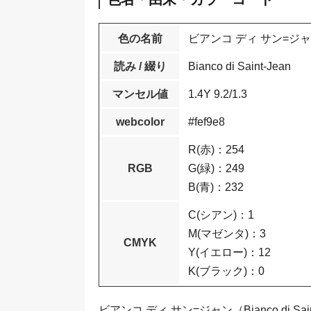
色の名前
ビアンコ ディ サン=ジ
読み / 綴り
Bianco di Saint-Jean
マンセル値
1.4Y 9.2/1.3
webcolor
#fef9e8
R(赤)：254
RGB
G(緑)：249
B(青)：232
C(シアン)：1
M(マゼンタ)：3
CMYK
Y(イエロー)：12
K(ブラック)：0
ビアンコ ディ サン=ジャン（Bianco di Sain