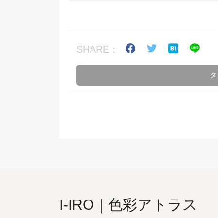
SHARE：
タ
I-IRO｜色彩アトラス