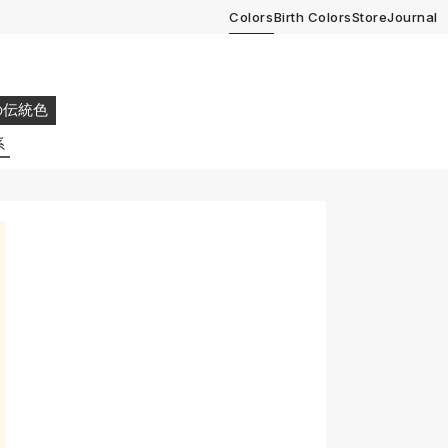
Colors
Birth Colors
Store
Journal
の伝統色
系