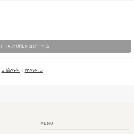
イトルとURLをコピーする
« 前の色
｜
次の色 »
MENU