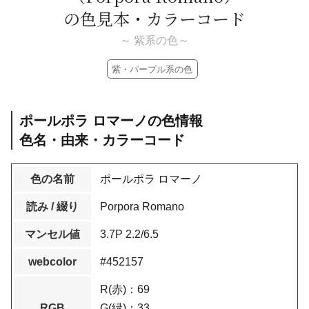
の色見本・カラーコード
～ 紫系の色～
紫・パープル系の色
ポールポラ ロマーノの色情報
色名・由来・カラーコード
色の名前
ポールポラ ロマーノ
読み / 綴り
Porpora Romano
マンセル値
3.7P 2.2/6.5
webcolor
#452157
R(赤)：69
RGB
G(緑)：33