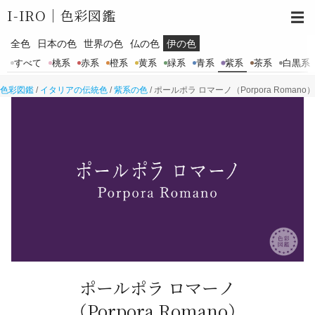
I-IRO｜
色彩図鑑
☰
全色
日本の色
世界の色
仏の色
伊の色
すべて
桃系
赤系
橙系
黄系
緑系
青系
紫系
茶系
白黒系
色彩図鑑
/
イタリアの伝統色
/
紫系の色
/
ポールポラ ロマーノ（Porpora Romano）
ポールポラ ロマーノ
（Porpora Romano）