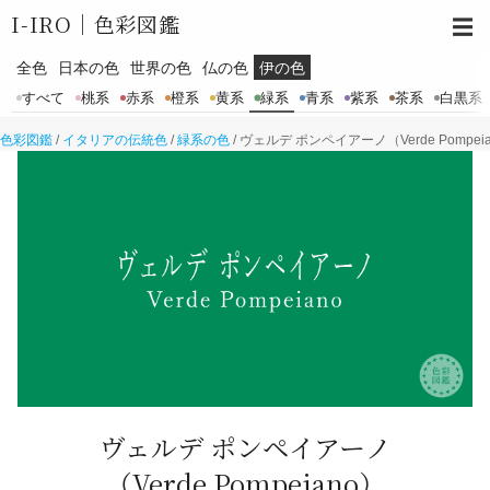
I-IRO｜
色彩図鑑
☰
全色
日本の色
世界の色
仏の色
伊の色
すべて
桃系
赤系
橙系
黄系
緑系
青系
紫系
茶系
白黒系
色彩図鑑
/
イタリアの伝統色
/
緑系の色
/
ヴェルデ ポンペイアーノ（Verde Pompei
ヴェルデ ポンペイアーノ
（Verde Pompeiano）