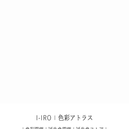
｜
色彩図鑑
｜
誕生色図鑑
｜
誕生色ストア
｜