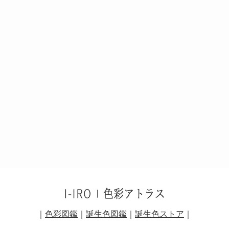
｜
色彩図鑑
｜
誕生色図鑑
｜
誕生色ストア
｜