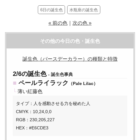
6日の誕生色
水瓶座の誕生色
« 前の色
｜
次の色 »
その他の今日の色・誕生色
誕生色（バースデーカラー）の種類と特徴
2/6の誕生色
-
誕生色事典
■
ペールライラック
（Pale Lilac）
└
薄い紅藤色
タイプ：人を感動させる力を秘めた人
CMYK：10,24,0,0
RGB：230,205,227
HEX：#E6CDE3