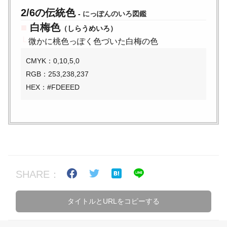
2/6の伝統色
-
にっぽんのいろ図鑑
■
白梅色
（しらうめいろ）
└
微かに桃色っぽく色づいた白梅の色
CMYK：0,10,5,0
RGB：253,238,237
HEX：#FDEEED
SHARE：
タイトルとURLをコピーする