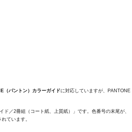
ド
ONE（パントン）カラーガイド
に対応していますが、PANTONE
イド／2冊組（コート紙、上質紙）」です。色番号の末尾が、
されています。