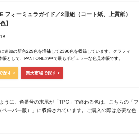
ONE フォーミュラガイド／2冊組（コート紙、上質紙）
0色】
1B
2月に追加の新色229色を増補して2390色を収録しています。グラフィ
本帳として、PANTONEの中で最もポピュラーな色見本帳です。
nで探す
楽天市場で探す
ように、色番号の末尾が「TPG」で終わる色は、こちらの「フ
（ペーパー版）」に収録されています。ご購入の際は必要な色