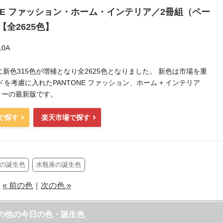
ONE ファッション・ホーム・インテリア／2冊組（ペー
【全2625色】
10A
月に新色315色が増補となり全2625色となりました。 新色は市場を重
を考慮に入れたPANTONE ファッション、ホーム + インテリア
カラーの最新版です。
nで探す
楽天市場で探す
日の誕生色
水瓶座の誕生色
« 前の色
｜
次の色 »
の他の今日の色・誕生色