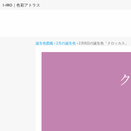
I-IRO｜色彩アトラス
誕生色図鑑
›
2月の誕生色
›
2月8日の誕生色「クロッカス」