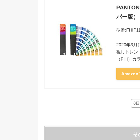
PANT
パー版）
型番:FHIP1
2020年3
視しトレンド
（FHI）
Amazo
8
そ