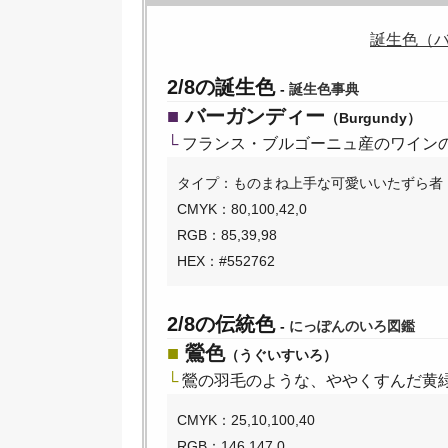
誕生色（
2/8の誕生色
-
誕生色事典
■
バーガンディー
（Burgundy）
└
フランス・ブルゴーニュ産のワイン
タイプ：ものまね上手な可愛いいたずら者
CMYK：80,100,42,0
RGB：85,39,98
HEX：#552762
2/8の伝統色
-
にっぽんのいろ図鑑
■
鶯色
（うぐいすいろ）
└
鶯の羽毛のような、ややくすんだ黄
CMYK：25,10,100,40
RGB：146,147,0