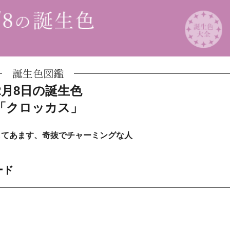
誕生色図鑑
2月8日の誕生色
「クロッカス」
もてあます、奇抜でチャーミングな人
ード