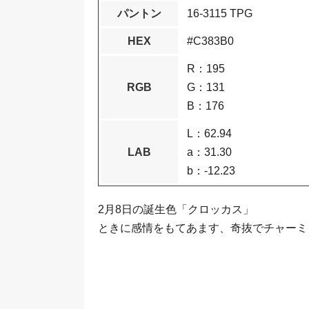
パントン
16-3115 TPG
HEX
#C383B0
R：195
RGB
G：131
B：176
L：62.94
LAB
a：31.30
b：-12.23
2月8日の誕生色「クロッカス」
ときに感情をもてあます、奇抜でチャーミ