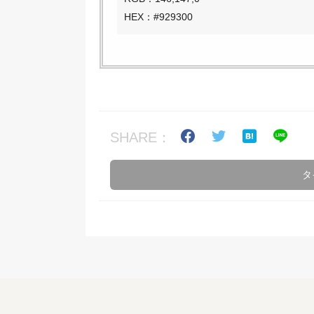
HEX：#929300
SHARE：
タ