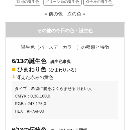
13日の誕生色
グリーン系の誕生色
双子座の誕生色
« 前の色
｜
次の色 »
その他の今日の色・誕生色
誕生色（バースデーカラー）の種類と特徴
6/13の誕生色
-
誕生色事典
■
ひまわり色
（ひまわりいろ）
└
冴えた赤みの黄色
タイプ：希望に胸をふくらませる明るい人
CMYK：0,38,100,0
RGB：247,175,0
HEX：#F7AF00
6/13の伝統色