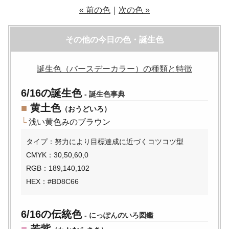
« 前の色
｜
次の色 »
その他の今日の色・誕生色
誕生色（バースデーカラー）の種類と特徴
6/16の誕生色
-
誕生色事典
■
黄土色
（おうどいろ）
└
浅い黄色みのブラウン
タイプ：努力により目標達成に近づくコツコツ型
CMYK：30,50,60,0
RGB：189,140,102
HEX：#BD8C66
6/16の伝統色
-
にっぽんのいろ図鑑
■
若紫