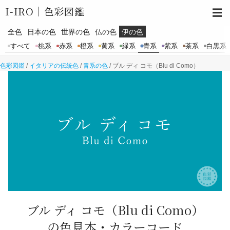
I-IRO｜
色彩図鑑
☰
全色
日本の色
世界の色
仏の色
伊の色
すべて
桃系
赤系
橙系
黄系
緑系
青系
紫系
茶系
白黒系
色彩図鑑
/
イタリアの伝統色
/
青系の色
/
ブル ディ コモ（Blu di Como）
ブル ディ コモ
（Blu di Como）
の色見本・カラーコード