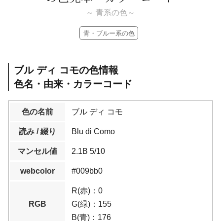
～ 青系の色～
青・ブルー系の色
ブル ディ コモの色情報
色名・由来・カラーコード
色の名前
ブル ディ コモ
読み / 綴り
Blu di Como
マンセル値
2.1B 5/10
webcolor
#009bb0
R(赤)：0
RGB
G(緑)：155
B(青)：176