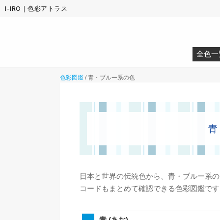
I-IRO｜色彩アトラス
全色一
色彩図鑑
/
青・ブルー系の色
青
日本と世界の伝統色から、青・ブルー系の色
コードもまとめて確認できる色彩図鑑です
青 (あお)