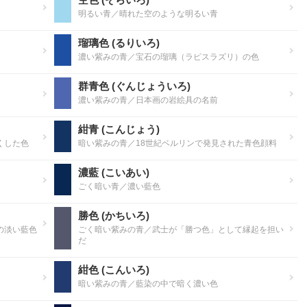
明るい青／晴れた空のような明るい青
瑠璃色 (るりいろ)
濃い紫みの青／宝石の瑠璃（ラピスラズリ）の色
群青色 (ぐんじょういろ)
濃い紫みの青／日本画の岩絵具の名前
紺青 (こんじょう)
くした色
暗い紫みの青／18世紀ベルリンで発見された青色顔料
濃藍 (こいあい)
ごく暗い青／濃い藍色
勝色 (かちいろ)
の淡い藍色
ごく暗い紫みの青／武士が「勝つ色」として縁起を担い
だ
紺色 (こんいろ)
暗い紫みの青／藍染の中で暗く濃い色