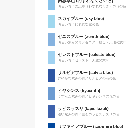
勿忘草色 (わすれなぐさいろ)
明るい青／勿忘草（わすれなぐさ）の花の色
スカイブルー (sky blue)
明るい青／代表的な空の色
ゼニスブルー (zenith blue)
明るい紫みの青／ゼニス＝頂点・天頂の意味
セレストブルー (celeste blue)
明るい青／セレスト＝天空の意味
サルビアブルー (salvia blue)
鮮やかな紫みの青／サルビアの花の色
ヒヤシンス (hyacinth)
くすんだ紫みの青／ヒヤシンスの花の色
ラピスラズリ (lapis lazuli)
濃い紫みの青／宝石のラピスラズリの色
サファイアブルー (sapphire blue)