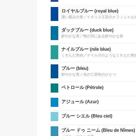
ロイヤルブルー (royal blue)
濃い紫みの青／イギリス王室のオフィシャル
ダックブルー (duck blue)
鮮やかな青／鴨の羽にある鮮やかな青
ナイルブルー (nile blue)
くすんだ青緑／ナイル川のようなくすんだ青
ブルー (bleu)
鮮やかな青／光の三原色のひとつ
ペトロール (Pétrole)
アジュール (Azur)
ブルー シエル (Bleu ciel)
ブルー ドゥ ニーム (Bleu de Nîmes)