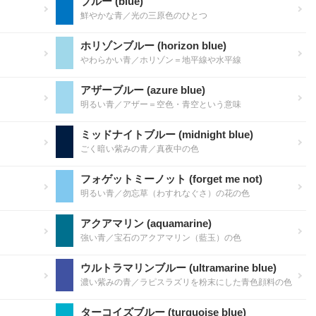
ブルー (blue)
鮮やかな青／光の三原色のひとつ
ホリゾンブルー (horizon blue)
やわらかい青／ホリゾン＝地平線や水平線
アザーブルー (azure blue)
明るい青／アザー＝空色・青空という意味
ミッドナイトブルー (midnight blue)
ごく暗い紫みの青／真夜中の色
フォゲットミーノット (forget me not)
明るい青／勿忘草（わすれなぐさ）の花の色
アクアマリン (aquamarine)
強い青／宝石のアクアマリン（藍玉）の色
ウルトラマリンブルー (ultramarine blue)
濃い紫みの青／ラピスラズリを粉末にした青色顔料の色
ターコイズブルー (turquoise blue)