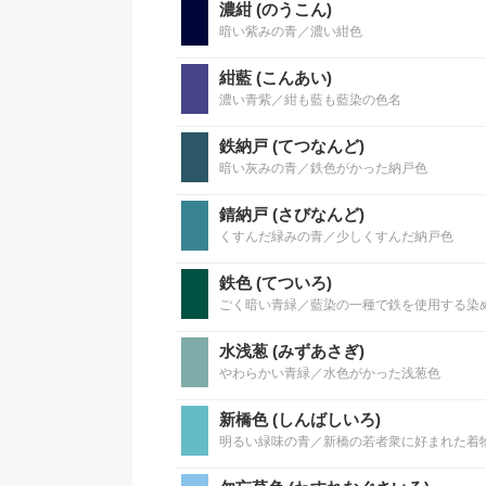
濃紺 (のうこん)
暗い紫みの青／濃い紺色
紺藍 (こんあい)
濃い青紫／紺も藍も藍染の色名
鉄納戸 (てつなんど)
暗い灰みの青／鉄色がかった納戸色
錆納戸 (さびなんど)
くすんだ緑みの青／少しくすんだ納戸色
鉄色 (てついろ)
ごく暗い青緑／藍染の一種で鉄を使用する染
水浅葱 (みずあさぎ)
やわらかい青緑／水色がかった浅葱色
新橋色 (しんばしいろ)
明るい緑味の青／新橋の若者衆に好まれた着