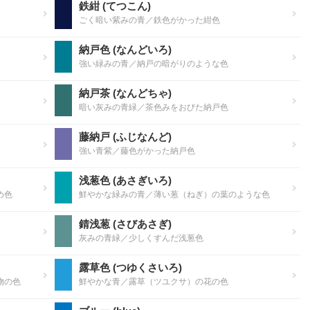
鉄紺 (てつこん)
ごく暗い紫みの青／鉄色がかった紺色
納戸色 (なんどいろ)
強い緑みの青／納戸の暗がりのような色
納戸茶 (なんどちゃ)
暗い灰みの青緑／茶色みをおびた納戸色
藤納戸 (ふじなんど)
強い青紫／藤色がかった納戸色
浅葱色 (あさぎいろ)
め色
鮮やかな緑みの青／薄い葱（ねぎ）の葉のような色
錆浅葱 (さびあさぎ)
灰みの青緑／少しくすんだ浅葱色
露草色 (つゆくさいろ)
物の色
鮮やかな青／露草（ツユクサ）の花の色