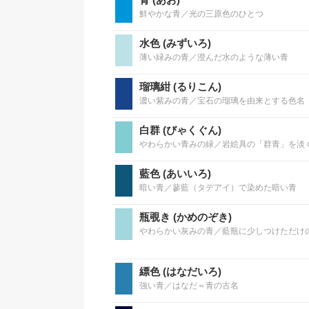
鮮やかな青／光の三原色のひとつ
水色 (みずいろ)
薄い緑みの青／澄んだ水のような薄い青
瑠璃紺 (るりこん)
濃い紫みの青／宝石の瑠璃を由来とする色名
白群 (びゃくぐん)
やわらかい青みの緑／岩絵具の「群青」を淡
藍色 (あいいろ)
暗い青／蓼藍（タデアイ）で染めた暗い青
瓶覗き (かめのぞき)
やわらかい灰みの青／藍瓶に少しつけただけ
縹色 (はなだいろ)
強い青／はなだ＝青の古名