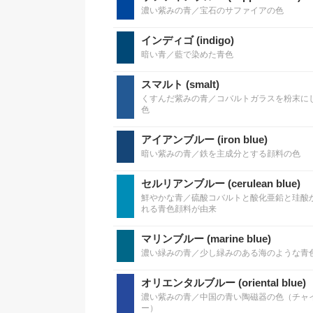
濃い紫みの青／宝石のサファイアの色
インディゴ (indigo)
暗い青／藍で染めた青色
スマルト (smalt)
くすんだ紫みの青／コバルトガラスを粉末に
色
アイアンブルー (iron blue)
暗い紫みの青／鉄を主成分とする顔料の色
セルリアンブルー (cerulean blue)
鮮やかな青／硫酸コバルトと酸化亜鉛と珪酸
れる青色顔料が由来
マリンブルー (marine blue)
濃い緑みの青／少し緑みのある海のような青
オリエンタルブルー (oriental blue)
濃い紫みの青／中国の青い陶磁器の色（チャ
ー）