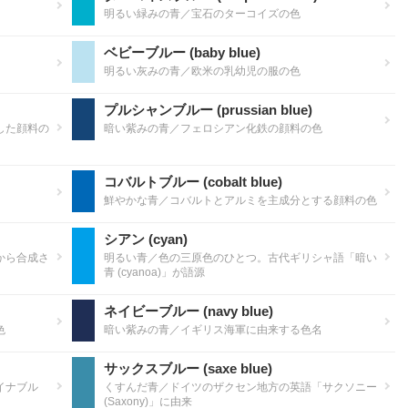
明るい緑みの青／宝石のターコイズの色
ベビーブルー (baby blue)
明るい灰みの青／欧米の乳幼児の服の色
プルシャンブルー (prussian blue)
した顔料の
暗い紫みの青／フェロシアン化鉄の顔料の色
コバルトブルー (cobalt blue)
鮮やかな青／コバルトとアルミを主成分とする顔料の色
シアン (cyan)
から合成さ
明るい青／色の三原色のひとつ。古代ギリシャ語「暗い
青 (cyanoa)」が語源
ネイビーブルー (navy blue)
色
暗い紫みの青／イギリス海軍に由来する色名
サックスブルー (saxe blue)
イナブル
くすんだ青／ドイツのザクセン地方の英語「サクソニー
(Saxony)」に由来