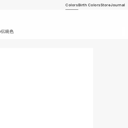
Colors
Birth Colors
Store
Journal
の伝統色