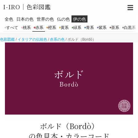
I-IRO｜
色彩図鑑
☰
全色
日本の色
世界の色
仏の色
伊の色
すべて
桃系
赤系
橙系
黄系
緑系
青系
紫系
茶系
白黒系
色彩図鑑
/
イタリアの伝統色
/
赤系の色
/
ボルド（Bordò）
ボルド
（Bordò）
の色見本・カラーコード