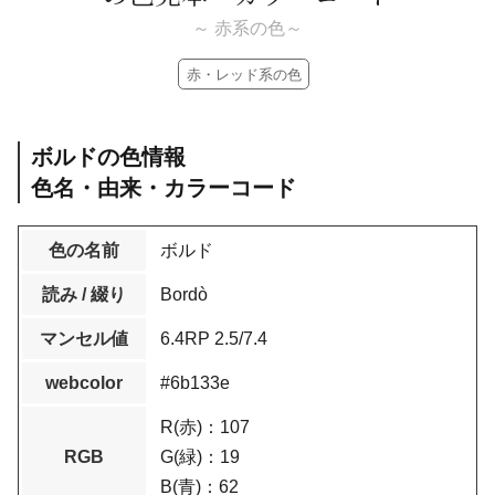
～ 赤系の色～
赤・レッド系の色
ボルドの色情報
色名・由来・カラーコード
色の名前
ボルド
読み / 綴り
Bordò
マンセル値
6.4RP 2.5/7.4
webcolor
#6b133e
R(赤)：107
RGB
G(緑)：19
B(青)：62