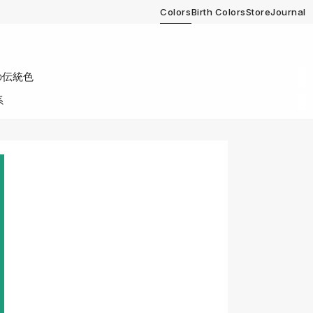
Colors
Birth Colors
Store
Journal
の伝統色
系