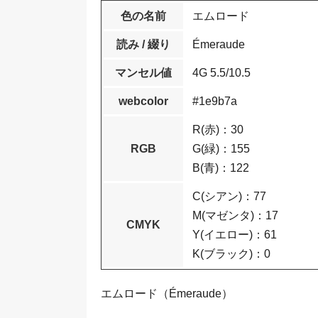
色の名前
エムロード
読み / 綴り
Émeraude
マンセル値
4G 5.5/10.5
webcolor
#1e9b7a
R(赤)：30
RGB
G(緑)：155
B(青)：122
C(シアン)：77
M(マゼンタ)：17
CMYK
Y(イエロー)：61
K(ブラック)：0
エムロード（Émeraude）