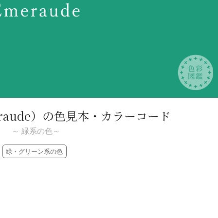
raude）
の色見本・カラーコード
～ 緑系の色～
緑・グリーン系の色