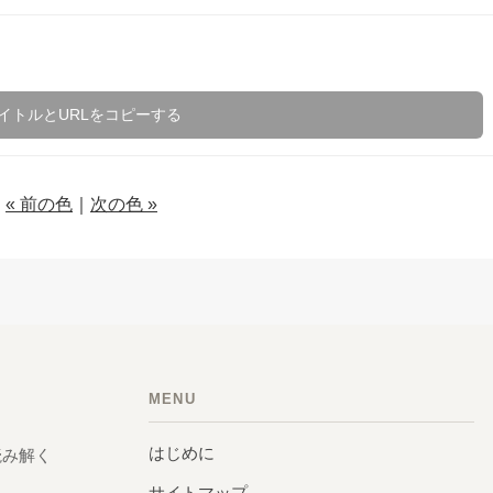
イトルとURLをコピーする
« 前の色
｜
次の色 »
MENU
はじめに
読み解く
サイトマップ