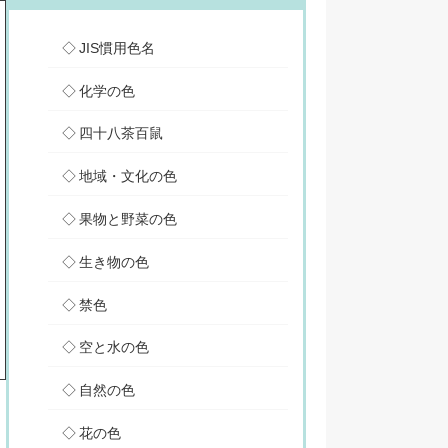
JIS慣用色名
化学の色
四十八茶百鼠
地域・文化の色
果物と野菜の色
生き物の色
禁色
空と水の色
自然の色
花の色