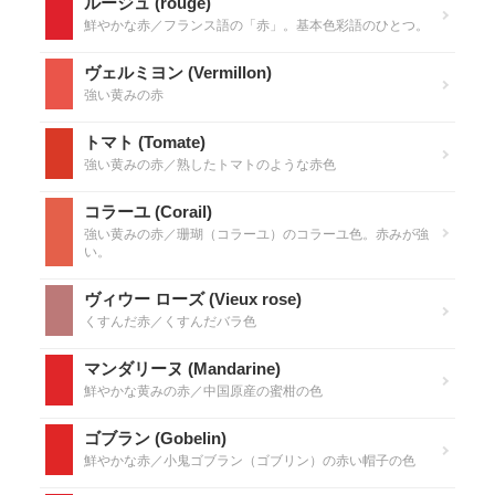
ルージュ (rouge)
鮮やかな赤／フランス語の「赤」。基本色彩語のひとつ。
ヴェルミヨン (Vermillon)
強い黄みの赤
トマト (Tomate)
強い黄みの赤／熟したトマトのような赤色
コラーユ (Corail)
強い黄みの赤／珊瑚（コラーユ）のコラーユ色。赤みが強
い。
ヴィウー ローズ (Vieux rose)
くすんだ赤／くすんだバラ色
マンダリーヌ (Mandarine)
鮮やかな黄みの赤／中国原産の蜜柑の色
ゴブラン (Gobelin)
鮮やかな赤／小鬼ゴブラン（ゴブリン）の赤い帽子の色