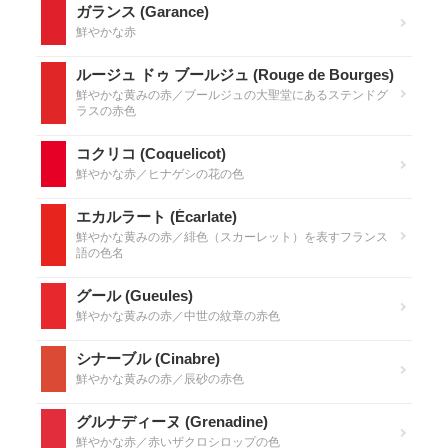
ガランス (Garance)
鮮やかな赤
ルージュ ドゥ ブールジュ (Rouge de Bourges)
鮮やかな黄みの赤／ブールジュの大聖堂にあるステンドグ
ラスの赤色
コクリコ (Coquelicot)
鮮やかな赤／ヒナゲシの花の色
エカルラート (Écarlate)
鮮やかな黄みの赤／緋色（スカーレット）を表すフランス
語の色名
グール (Gueules)
鮮やかな黄みの赤／中世の紋章の赤色
シナーブル (Cinabre)
鮮やかな黄みの赤／辰砂の赤色
グルナディーヌ (Grenadine)
鮮やかな赤／赤いザクロシロップの色