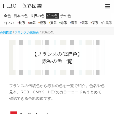
I-IRO｜
色彩図鑑
☰
全色
日本の色
世界の色
仏の色
伊の色
すべて
桃系
赤系
橙系
黄系
緑系
青系
紫系
茶系
白黒系
色彩図鑑
/
フランスの伝統色
/
赤系の色
【フランスの伝統色】
赤系の色一覧
フランスの伝統色から赤系の色を一覧で紹介。色名や色
見本、RGB・CMYK・HEXのカラーコードもまとめて
確認できる色彩図鑑です。