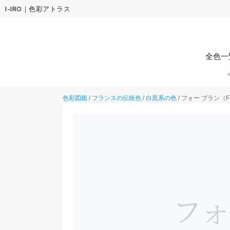
I-IRO｜色彩アトラス
全色一
色彩図鑑
/
フランスの伝統色
/
白黒系の色
/
フォー ブラン（Fau