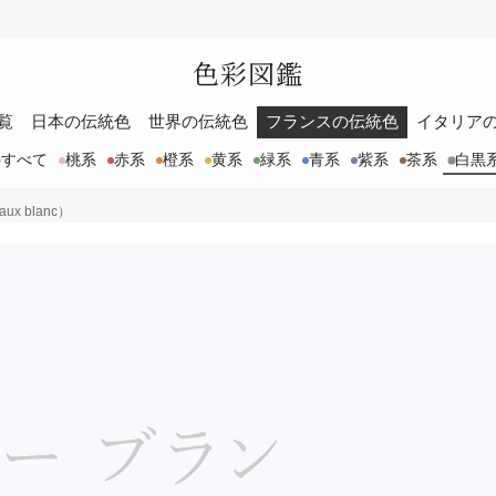
色彩図鑑
覧
日本の伝統色
世界の伝統色
フランスの伝統色
イタリア
すべて
桃系
赤系
橙系
黄系
緑系
青系
紫系
茶系
白黒
x blanc）