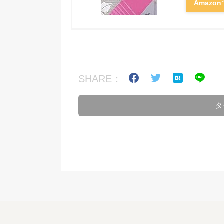
Amazo
SHARE：
タ