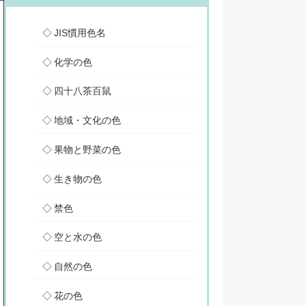
JIS慣用色名
化学の色
四十八茶百鼠
地域・文化の色
果物と野菜の色
生き物の色
禁色
空と水の色
自然の色
花の色