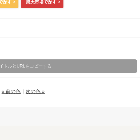
nで探す
楽天市場で探す
イトルとURLをコピーする
« 前の色
｜
次の色 »