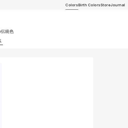
Colors
Birth Colors
Store
Journal
の伝統色
系