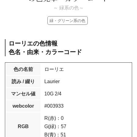
～ 緑系の色～
緑・グリーン系の色
ローリエの色情報
色名・由来・カラーコード
色の名前
ローリエ
読み / 綴り
Laurier
マンセル値
10G 2/4
webcolor
#003933
R(赤)：0
RGB
G(緑)：57
B(青)：51