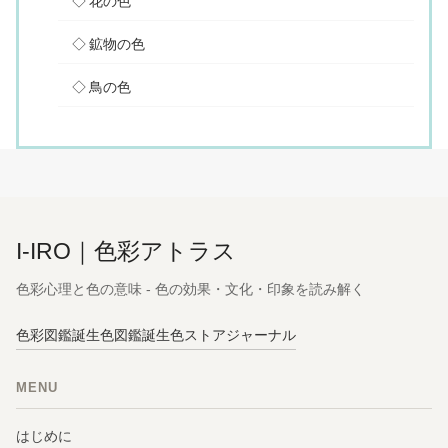
花の色
鉱物の色
鳥の色
I-IRO｜色彩アトラス
色彩心理と色の意味 - 色の効果・文化・印象を読み解く
色彩図鑑
誕生色図鑑
誕生色ストア
ジャーナル
MENU
はじめに