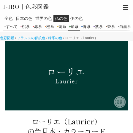
I-IRO｜
色彩図鑑
☰
全色
日本の色
世界の色
仏の色
伊の色
すべて
桃系
赤系
橙系
黄系
緑系
青系
紫系
茶系
白黒系
色彩図鑑
/
フランスの伝統色
/
緑系の色
/
ローリエ（Laurier）
ローリエ
（Laurier）
の色見本・カラーコード