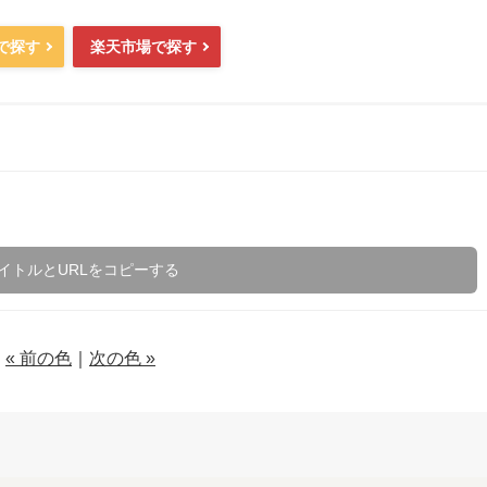
nで探す
楽天市場で探す
イトルとURLをコピーする
« 前の色
｜
次の色 »