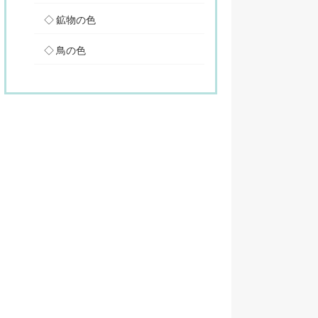
鉱物の色
鳥の色
。