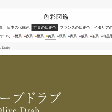
色彩図鑑
覧
日本の伝統色
世界の伝統色
フランスの伝統色
イタリア
すべて
桃系
赤系
橙系
黄系
緑系
青系
紫系
茶系
白黒
 Drab）