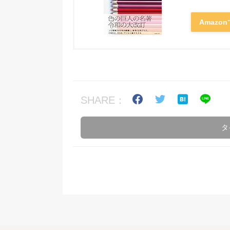
Amazo
SHARE：
タ