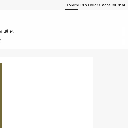
Colors
Birth Colors
Store
Journal
の伝統色
系