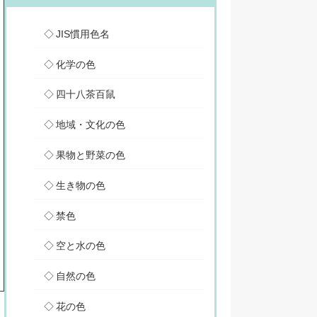
JIS慣用色名
化学の色
四十八茶百鼠
地域・文化の色
果物と野菜の色
生き物の色
禁色
空と水の色
自然の色
花の色