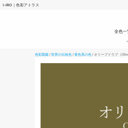
I-IRO｜色彩アトラス
全色一
色彩図鑑
/
世界の伝統色
/
黄色系の色
/
オリーブドラブ（Olive