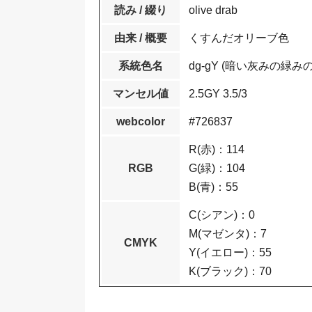
読み / 綴り
olive drab
由来 / 概要
くすんだオリーブ色
系統色名
dg-gY (暗い灰みの緑み
マンセル値
2.5GY 3.5/3
webcolor
#726837
R(赤)：114
RGB
G(緑)：104
B(青)：55
C(シアン)：0
M(マゼンタ)：7
CMYK
Y(イエロー)：55
K(ブラック)：70