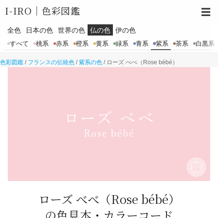
I-IRO｜
色彩図鑑
☰
全色
日本の色
世界の色
仏の色
伊の色
すべて
桃系
赤系
橙系
黄系
緑系
青系
紫系
茶系
白黒系
色彩図鑑
/
フランスの伝統色
/
紫系の色
/
ローズ べべ（Rose bébé）
ローズ べべ
（Rose bébé）
の色見本・カラーコード