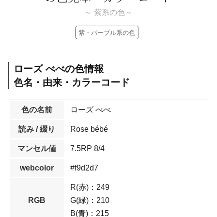
～ 紫系の色～
紫・パープル系の色
ローズ べべの色情報
色名・由来・カラーコード
色の名前
ローズ べべ
読み / 綴り
Rose bébé
マンセル値
7.5RP 8/4
webcolor
#f9d2d7
R(赤)：249
RGB
G(緑)：210
B(青)：215