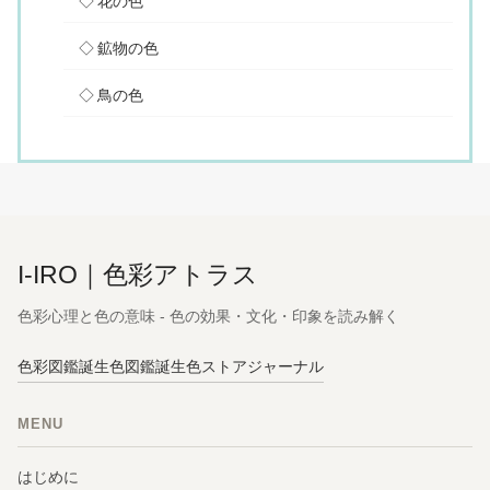
花の色
鉱物の色
鳥の色
I-IRO｜色彩アトラス
色彩心理と色の意味 - 色の効果・文化・印象を読み解く
色彩図鑑
誕生色図鑑
誕生色ストア
ジャーナル
MENU
はじめに