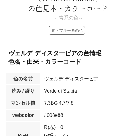
の色見本・カラーコード
～ 青系の色～
青・ブルー系の色
ヴェルデ ディスタービアの色情報
色名・由来・カラーコード
色の名前
ヴェルデ ディスタービア
読み / 綴り
Verde di Stabia
マンセル値
7.3BG 4.7/7.8
webcolor
#008e88
R(赤)：0
RGB
G(緑)：142