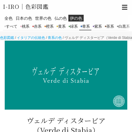
I-IRO｜
色彩図鑑
☰
全色
日本の色
世界の色
仏の色
伊の色
すべて
桃系
赤系
橙系
黄系
緑系
青系
紫系
茶系
白黒系
色彩図鑑
/
イタリアの伝統色
/
青系の色
/
ヴェルデ ディスタービア（Verde di Stabi
ヴェルデ ディスタービア
（Verde di Stabia）