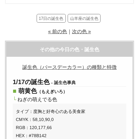
17日の誕生色
山羊座の誕生色
« 前の色
｜
次の色 »
その他の今日の色・誕生色
誕生色（バースデーカラー）の種類と特徴
1/17の誕生色
-
誕生色事典
■
萌黄色
（もえぎいろ）
└
ねぎの萌えでる色
タイプ：度胸と好奇心のある美食家
CMYK：58,10,90,0
RGB：120,177,66
HEX：#78B142