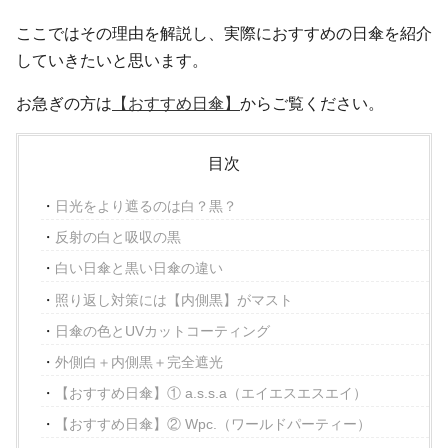
ここではその理由を解説し、実際におすすめの日傘を紹介
していきたいと思います。
お急ぎの方は
【おすすめ日傘】
からご覧ください。
目次
日光をより遮るのは白？黒？
反射の白と吸収の黒
白い日傘と黒い日傘の違い
照り返し対策には【内側黒】がマスト
日傘の色とUVカットコーティング
外側白＋内側黒＋完全遮光
【おすすめ日傘】① a.s.s.a（エイエスエスエイ）
【おすすめ日傘】② Wpc.（ワールドパーティー）