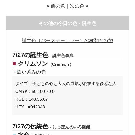
« 前の色
｜
次の色 »
その他の今日の色・誕生色
誕生色（バースデーカラー）の種類と特徴
7/27の誕生色
-
誕生色事典
■
クリムソン
（Crimson）
└
濃い紫みの赤
タイプ：子どもの心と大人の成熟が混在する多感な人
CMYK：50,100,70,0
RGB：148,35,67
HEX：#942343
7/27の伝統色
-
にっぽんのいろ図鑑
■
水色