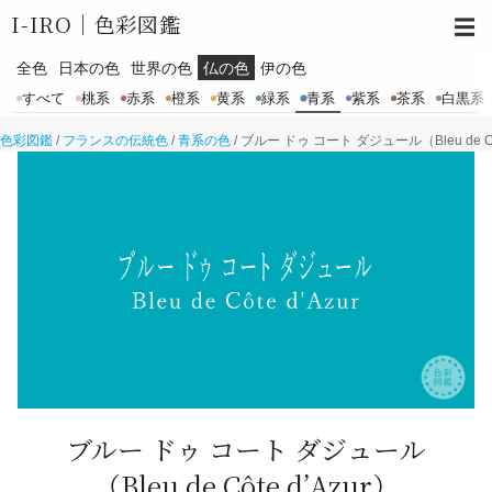
I-IRO｜
色彩図鑑
☰
全色
日本の色
世界の色
仏の色
伊の色
すべて
桃系
赤系
橙系
黄系
緑系
青系
紫系
茶系
白黒系
色彩図鑑
/
フランスの伝統色
/
青系の色
/
ブルー ドゥ コート ダジュール（Bleu de Côt
ブルー ドゥ コート ダジュール
（Bleu de Côte d’Azur）