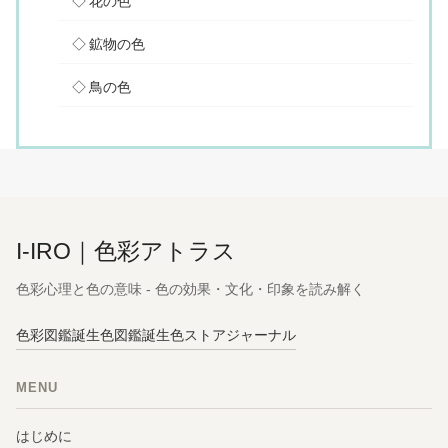
花の色
鉱物の色
鳥の色
I-IRO｜色彩アトラス
色彩心理と色の意味 - 色の効果・文化・印象を読み解く
色彩図鑑
誕生色図鑑
誕生色ストア
ジャーナル
MENU
はじめに