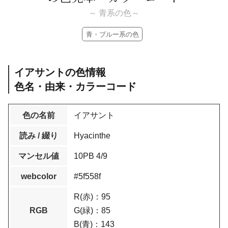
～ 青系の色～
青・ブルー系の色
イアサントの色情報
色名・由来・カラーコード
色の名前
イアサント
読み / 綴り
Hyacinthe
マンセル値
10PB 4/9
webcolor
#5f558f
R(赤)：95
RGB
G(緑)：85
B(青)：143