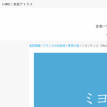
I-IRO｜色彩アトラス
全色一
色彩図鑑
/
フランスの伝統色
/
青系の色
/
ミヨゾティス（Myos