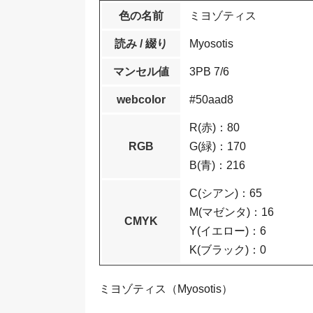
色の名前
ミヨゾティス
読み / 綴り
Myosotis
マンセル値
3PB 7/6
webcolor
#50aad8
R(赤)：80
RGB
G(緑)：170
B(青)：216
C(シアン)：65
M(マゼンタ)：16
CMYK
Y(イエロー)：6
K(ブラック)：0
ミヨゾティス（Myosotis）