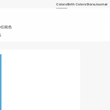
Colors
Birth Colors
Store
Journal
の伝統色
系