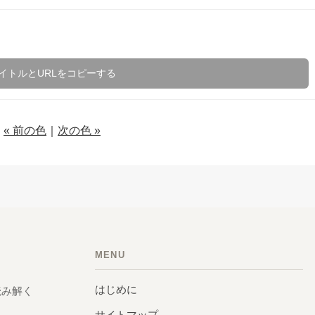
イトルとURLをコピーする
« 前の色
｜
次の色 »
MENU
はじめに
読み解く
サイトマップ