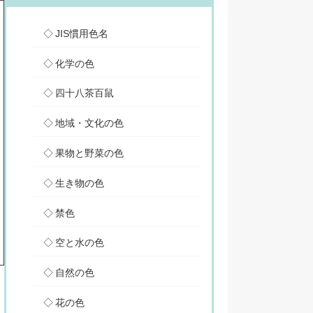
JIS慣用色名
化学の色
四十八茶百鼠
地域・文化の色
果物と野菜の色
生き物の色
禁色
空と水の色
自然の色
花の色