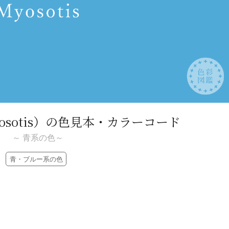
sotis）
の色見本・カラーコード
～ 青系の色～
青・ブルー系の色