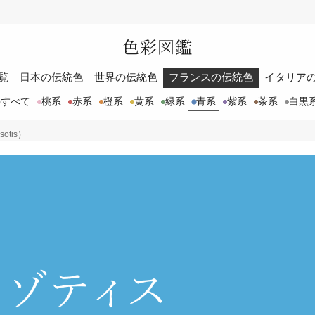
色彩図鑑
覧
日本の伝統色
世界の伝統色
フランスの伝統色
イタリア
すべて
桃系
赤系
橙系
黄系
緑系
青系
紫系
茶系
白黒
otis）