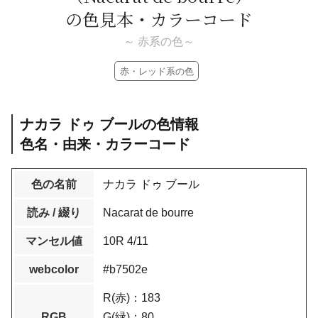
の色見本・カラーコード
～ 赤系の色～
赤・レッド系の色
ナカラ ドゥ ブールの色情報
色名・由来・カラーコード
色の名前
ナカラ ドゥ ブール
読み / 綴り
Nacarat de bourre
マンセル値
10R 4/11
webcolor
#b7502e
R(赤)：183
RGB
G(緑)：80