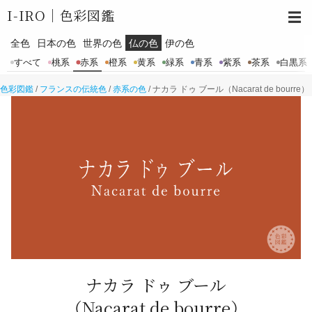
I-IRO｜
色彩図鑑
☰
全色
日本の色
世界の色
仏の色
伊の色
すべて
桃系
赤系
橙系
黄系
緑系
青系
紫系
茶系
白黒系
色彩図鑑
/
フランスの伝統色
/
赤系の色
/
ナカラ ドゥ ブール（Nacarat de bourre）
ナカラ ドゥ ブール
（Nacarat de bourre）