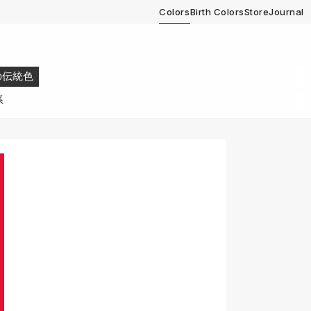
Colors
Birth Colors
Store
Journal
の伝統色
系