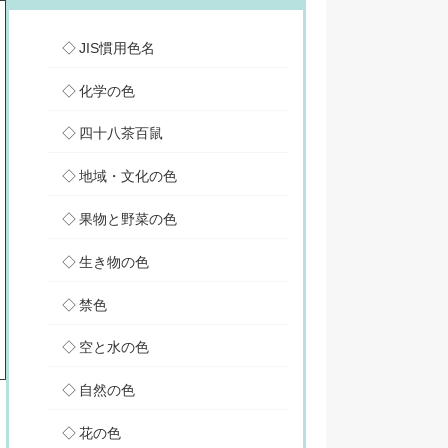
JIS慣用色名
化学の色
四十八茶百鼠
地域・文化の色
果物と野菜の色
生き物の色
禁色
空と水の色
自然の色
花の色