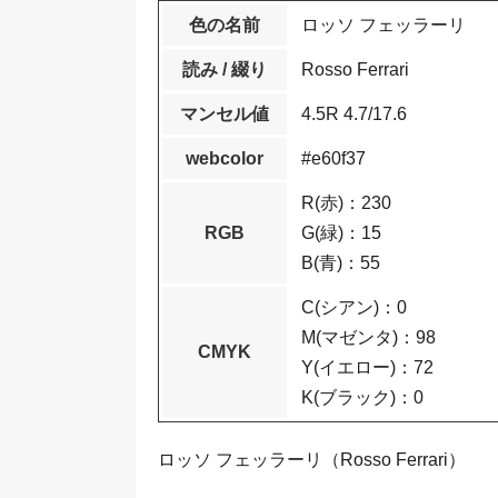
色の名前
ロッソ フェッラーリ
読み / 綴り
Rosso Ferrari
マンセル値
4.5R 4.7/17.6
webcolor
#e60f37
R(赤)：230
RGB
G(緑)：15
B(青)：55
C(シアン)：0
M(マゼンタ)：98
CMYK
Y(イエロー)：72
K(ブラック)：0
ロッソ フェッラーリ（Rosso Ferrari）