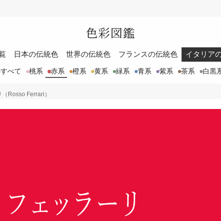
色彩図鑑
覧
日本の伝統色
世界の伝統色
フランスの伝統色
イタリア
すべて
桃系
赤系
橙系
黄系
緑系
青系
紫系
茶系
白黒
osso Ferrari）