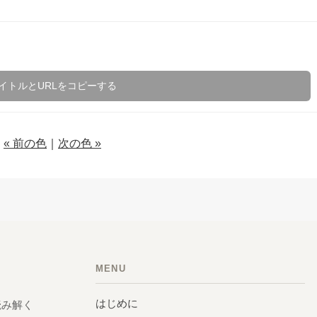
イトルとURLをコピーする
« 前の色
｜
次の色 »
MENU
はじめに
読み解く