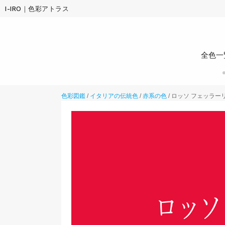
I-IRO｜色彩アトラス
全色一
色彩図鑑
/
イタリアの伝統色
/
赤系の色
/
ロッソ フェッラーリ（R