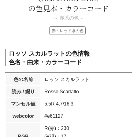
の色見本・カラーコード
～ 赤系の色～
赤・レッド系の色
ロッソ スカルラットの色情報
色名・由来・カラーコード
色の名前
ロッソ スカルラット
読み / 綴り
Rosso Scarlatto
マンセル値
5.5R 4.7/16.3
webcolor
#e61127
R(赤)：230
RGB
G(緑)：17