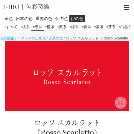
I-IRO｜
色彩図鑑
☰
全色
日本の色
世界の色
仏の色
伊の色
すべて
桃系
赤系
橙系
黄系
緑系
青系
紫系
茶系
白黒系
色彩図鑑
/
イタリアの伝統色
/
赤系の色
/
ロッソ スカルラット（Rosso Scarlatto）
ロッソ スカルラット
（Rosso Scarlatto）