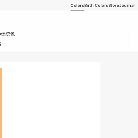
Colors
Birth Colors
Store
Journal
の伝統色
系