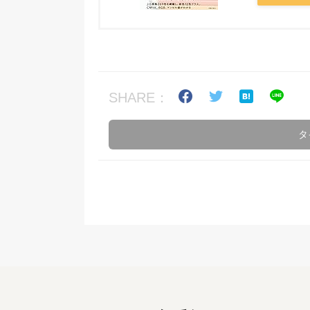
SHARE：
タ