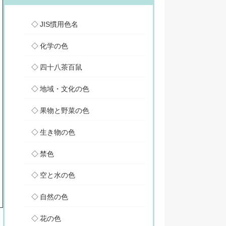
JIS慣用色名
化学の色
四十八茶百鼠
地域・文化の色
果物と野菜の色
生き物の色
禁色
空と水の色
自然の色
花の色