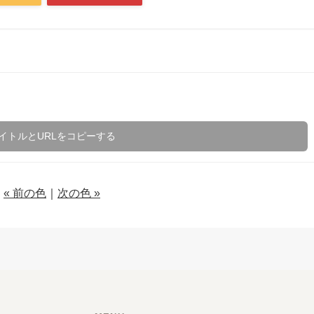
イトルとURLをコピーする
« 前の色
｜
次の色 »