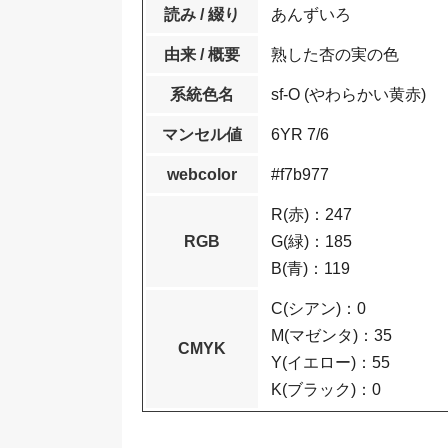
読み / 綴り
あんずいろ
由来 / 概要
熟した杏の実の色
系統色名
sf-O (やわらかい黄赤)
マンセル値
6YR 7/6
webcolor
#f7b977
R(赤)：247
RGB
G(緑)：185
B(青)：119
C(シアン)：0
M(マゼンタ)：35
CMYK
Y(イエロー)：55
K(ブラック)：0