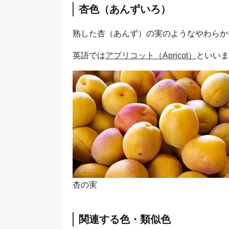
杏色（あんずいろ）
熟した杏（あんず）の実のようなやわらか
英語では
アプリコット（Apricot）
といいま
杏の実
関連する色・類似色