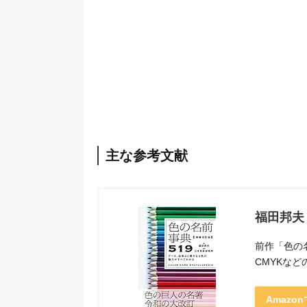
主な参考文献
福田邦夫
前作「色の名
CMYKな
Amazo