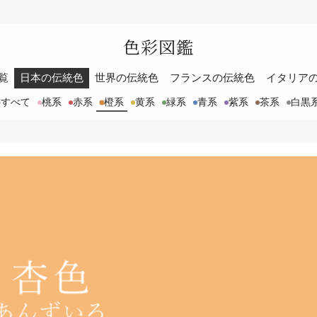
色彩図鑑
覧
日本の伝統色
世界の伝統色
フランスの伝統色
イタリア
すべて
桃系
赤系
橙系
黄系
緑系
青系
紫系
茶系
白黒