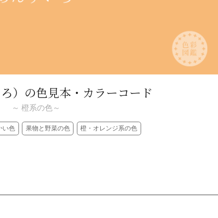
いろ）
の色見本・カラーコード
～ 橙系の色～
かい色
果物と野菜の色
橙・オレンジ系の色