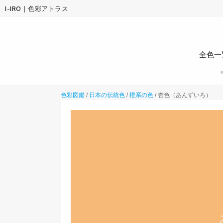
I-IRO｜色彩アトラス
全色一
色彩図鑑
/
日本の伝統色
/
橙系の色
/
杏色（あんずいろ）