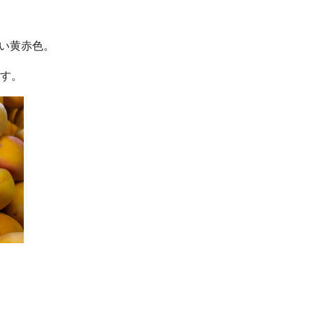
い黄赤色。
す。