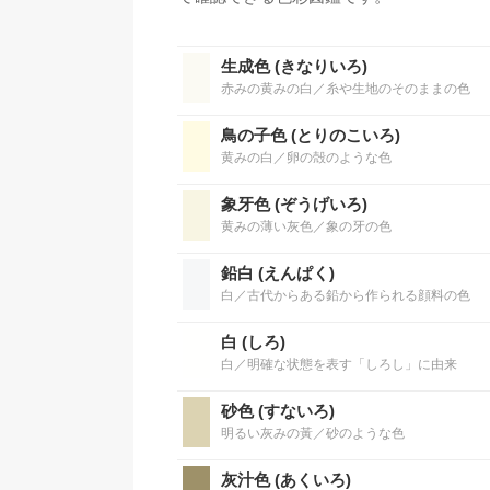
生成色 (きなりいろ)
赤みの黄みの白／糸や生地のそのままの色
鳥の子色 (とりのこいろ)
黄みの白／卵の殻のような色
象牙色 (ぞうげいろ)
黄みの薄い灰色／象の牙の色
鉛白 (えんぱく)
白／古代からある鉛から作られる顔料の色
白 (しろ)
白／明確な状態を表す「しろし」に由来
砂色 (すないろ)
明るい灰みの黃／砂のような色
灰汁色 (あくいろ)