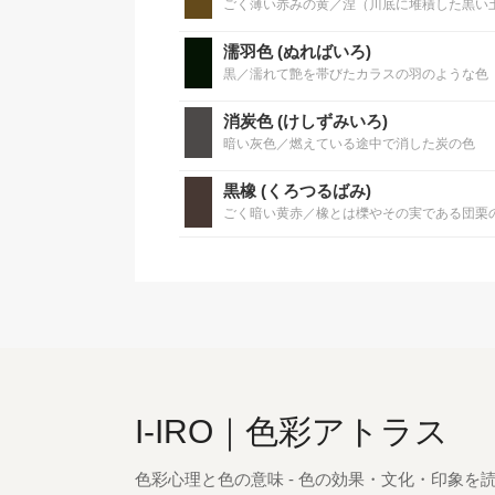
ごく薄い赤みの黄／涅（川底に堆積した黒い
濡羽色 (ぬればいろ)
黒／濡れて艶を帯びたカラスの羽のような色
消炭色 (けしずみいろ)
暗い灰色／燃えている途中で消した炭の色
黒橡 (くろつるばみ)
ごく暗い黄赤／橡とは櫟やその実である団栗
I-IRO｜色彩アトラス
色彩心理と色の意味 - 色の効果・文化・印象を