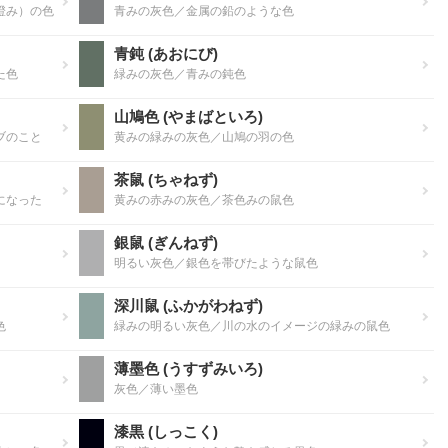
澄み）の色
青みの灰色／金属の鉛のような色
青鈍 (あおにび)
た色
緑みの灰色／青みの鈍色
山鳩色 (やまばといろ)
ブのこと
黄みの緑みの灰色／山鳩の羽の色
茶鼠 (ちゃねず)
になった
黄みの赤みの灰色／茶色みの鼠色
銀鼠 (ぎんねず)
明るい灰色／銀色を帯びたような鼠色
深川鼠 (ふかがわねず)
色
緑みの明るい灰色／川の水のイメージの緑みの鼠色
薄墨色 (うすずみいろ)
灰色／薄い墨色
漆黒 (しっこく)