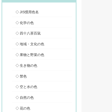
JIS慣用色名
化学の色
四十八茶百鼠
地域・文化の色
果物と野菜の色
生き物の色
禁色
空と水の色
自然の色
花の色