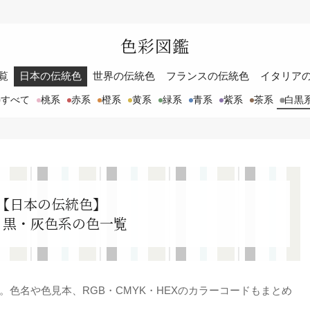
色彩図鑑
覧
日本の伝統色
世界の伝統色
フランスの伝統色
イタリア
すべて
桃系
赤系
橙系
黄系
緑系
青系
紫系
茶系
白黒
【日本の伝統色】
・黒・灰色系の色一覧
色名や色見本、RGB・CMYK・HEXのカラーコードもまとめ