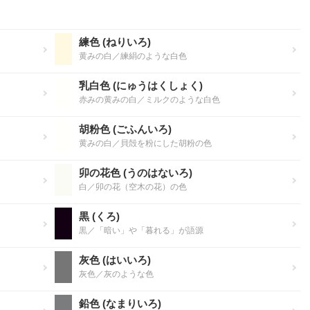
練色 (ねりいろ)
黄みの白／練絹のような白色
乳白色 (にゅうはくしょく)
赤みの黄みの白／ミルクのような白色
胡粉色 (ごふんいろ)
黄みの白／貝殻を粉にした胡粉の色
卯の花色 (うのはないろ)
白／卯の花（空木の花）の色
黒 (くろ)
黒／「暗い」や「暮れる」が語源
灰色 (はいいろ)
灰色／灰のような色
鉛色 (なまりいろ)