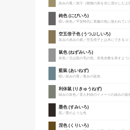
灰みの黄／灰汁（植物の灰を水に溶かした上
鈍色 (にびいろ)
暗い灰色／平安時代に喪服の色に使われてい
空五倍子色 (うつぶしいろ)
灰みの赤みの黄／空五倍子とは木にできるコ
鼠色 (ねずみいろ)
灰色／元は鼠の毛の色。灰色全般を表すよう
藍鼠 (あいねず)
暗い灰みの青／青みの鼠色
利休鼠 (りきゅうねず)
緑みの灰色／茶人利休のイメージの緑みの鼠
墨色 (すみいろ)
黒／墨のような色
涅色 (くりいろ)