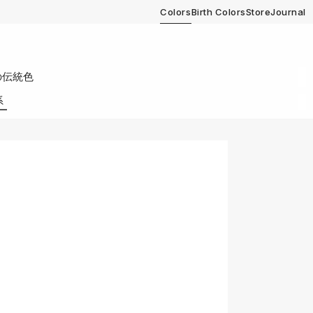
Colors
Birth Colors
Store
Journal
の伝統色
系