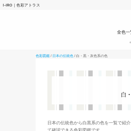
I-IRO｜色彩アトラス
全色一
色彩図鑑
/
日本の伝統色
/
白・黒・灰色系の色
白
日本の伝統色から白黒系の色を一覧で紹介。
て確認できる色彩図鑑です。