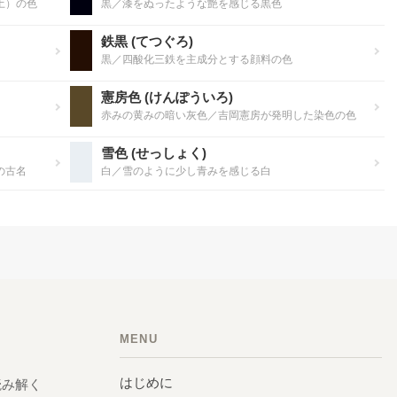
土）の色
黒／漆をぬったような艶を感じる黒色
鉄黒 (てつぐろ)
黒／四酸化三鉄を主成分とする顔料の色
憲房色 (けんぽういろ)
赤みの黄みの暗い灰色／吉岡憲房が発明した染色の色
雪色 (せっしょく)
の古名
白／雪のように少し青みを感じる白
MENU
はじめに
読み解く