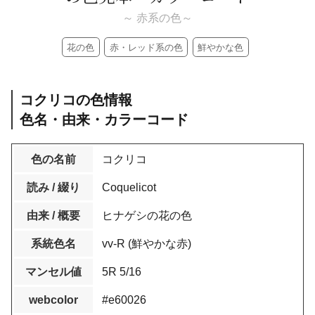
～ 赤系の色～
花の色
赤・レッド系の色
鮮やかな色
コクリコの色情報
色名・由来・カラーコード
色の名前
コクリコ
読み / 綴り
Coquelicot
由来 / 概要
ヒナゲシの花の色
系統色名
vv-R (鮮やかな赤)
マンセル値
5R 5/16
webcolor
#e60026