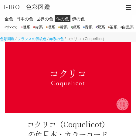
I-IRO｜
色彩図鑑
☰
全色
日本の色
世界の色
仏の色
伊の色
すべて
桃系
赤系
橙系
黄系
緑系
青系
紫系
茶系
白黒系
色彩図鑑
/
フランスの伝統色
/
赤系の色
/
コクリコ（Coquelicot）
コクリコ
（Coquelicot）
の色見本・カラーコード