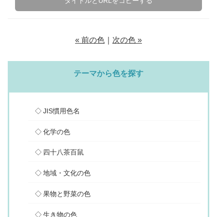
タイトルとURLをコピーする
« 前の色
｜
次の色 »
テーマから色を探す
JIS慣用色名
化学の色
四十八茶百鼠
地域・文化の色
果物と野菜の色
生き物の色