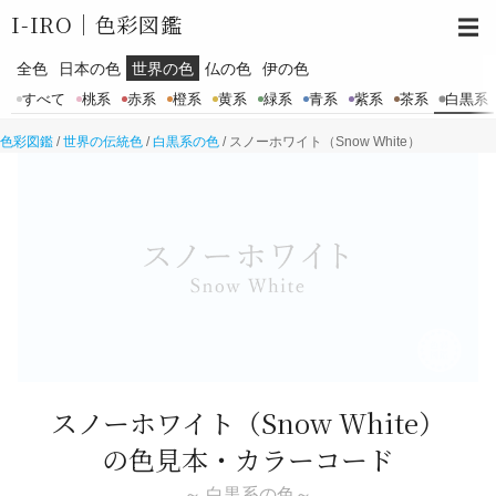
I-IRO｜
色彩図鑑
☰
全色
日本の色
世界の色
仏の色
伊の色
すべて
桃系
赤系
橙系
黄系
緑系
青系
紫系
茶系
白黒系
色彩図鑑
/
世界の伝統色
/
白黒系の色
/
スノーホワイト（Snow White）
スノーホワイト
（Snow White）
の色見本・カラーコード
～ 白黒系の色～