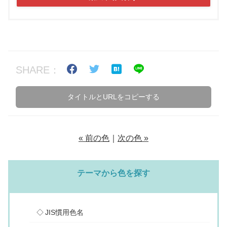
SHARE：
タイトルとURLをコピーする
« 前の色
｜
次の色 »
テーマから色を探す
JIS慣用色名