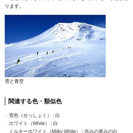
ります。
雪と青空
関連する色・類似色
■
雪色（せっしょく） : 白
■
ホワイト（White） : 白
■
ミルキーホワイト（Milky White） : 赤みの黄みの白