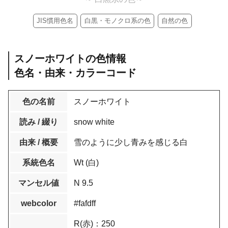
JIS慣用色名
白黒・モノクロ系の色
自然の色
スノーホワイトの色情報
色名・由来・カラーコード
色の名前
スノーホワイト
読み / 綴り
snow white
由来 / 概要
雪のように少し青みを感じる白
系統色名
Wt (白)
マンセル値
N 9.5
webcolor
#fafdff
R(赤)：250